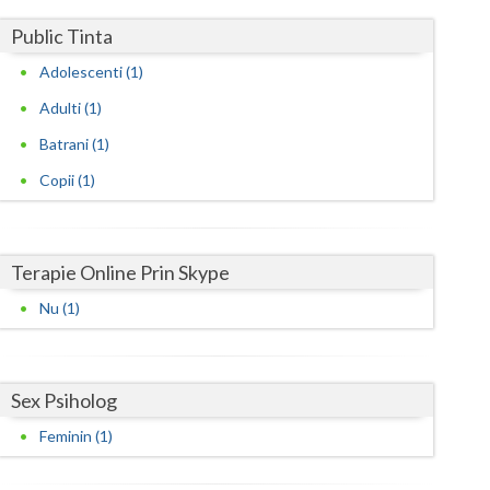
Harghita
Public Tinta
Hunedoara
Adolescenti (1)
Ialomita
Adulti (1)
Iasi
Batrani (1)
Ilfov
Copii (1)
Maramures
Mehedinti
Terapie Online Prin Skype
Nu (1)
Mures
Neamt
Sex Psiholog
Olt
Feminin (1)
Prahova
Salaj