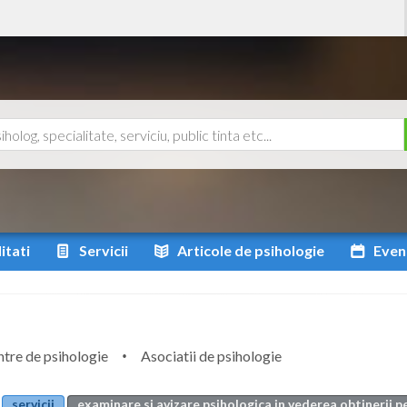
itati
Servicii
Articole
de psihologie
Even
tre de psihologie
Asociatii de psihologie
servicii
examinare si avizare psihologica in vederea obtinerii 