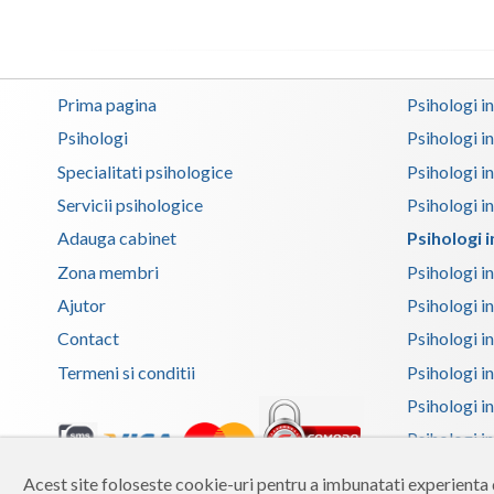
Prima pagina
Psihologi i
Psihologi
Psihologi i
Specialitati psihologice
Psihologi i
Servicii psihologice
Psihologi i
Adauga cabinet
Psihologi 
Zona membri
Psihologi i
Ajutor
Psihologi in
Contact
Psihologi i
Termeni si conditii
Psihologi in
Psihologi i
Psihologi in
Psihologi i
Acest site foloseste cookie-uri pentru a imbunatati experienta d
Copyright 2026 Reframing SRL