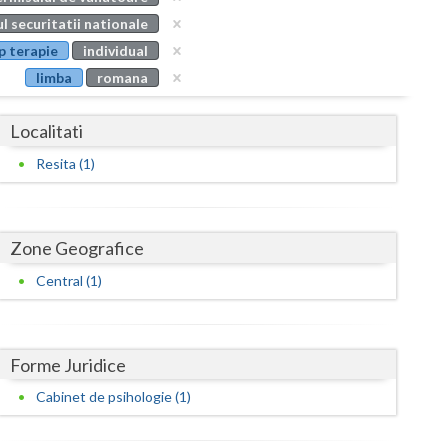
Buzau
l securitatii nationale
p terapie
individual
Calarasi
limba
romana
Caras-Severin
Localitati
Cluj
Resita (1)
Constanta
Covasna
Zone Geografice
Dambovita
Central (1)
Dolj
Galati
Forme Juridice
Giurgiu
Cabinet de psihologie (1)
Gorj