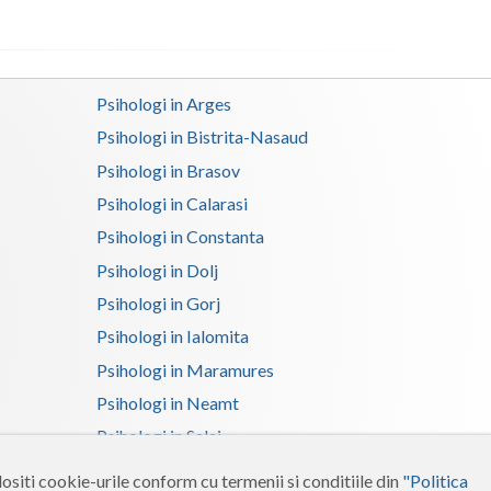
Satu-Mare
Sibiu
Psihologi in Arges
Suceava
Psihologi in Bistrita-Nasaud
Psihologi in Brasov
Teleorman
Psihologi in Calarasi
Timis
Psihologi in Constanta
Tulcea
Psihologi in Dolj
Valcea
Psihologi in Gorj
Psihologi in Ialomita
Vaslui
Psihologi in Maramures
Vrancea
Psihologi in Neamt
Psihologi in Salaj
Psihologi in Suceava
ositi cookie-urile conform cu termenii si conditiile din
"Politica