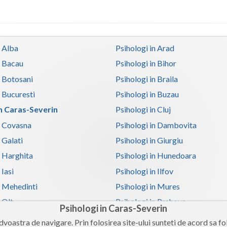
n Alba
Psihologi in Arad
n Bacau
Psihologi in Bihor
n Botosani
Psihologi in Braila
n Bucuresti
Psihologi in Buzau
in Caras-Severin
Psihologi in Cluj
n Covasna
Psihologi in Dambovita
 Galati
Psihologi in Giurgiu
n Harghita
Psihologi in Hunedoara
 Iasi
Psihologi in Ilfov
n Mehedinti
Psihologi in Mures
 Olt
Psihologi in Prahova
Psihologi in Caras-Severin
n Satu-Mare
Psihologi in Sibiu
voastra de navigare. Prin folosirea site-ului sunteti de acord sa fol