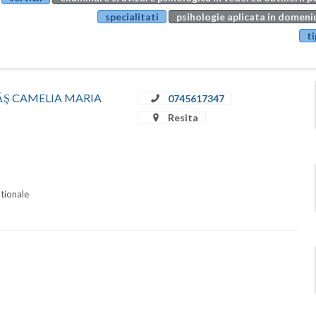
specialitati
psihologie aplicata in domeniu
ti
STRĂŞ CAMELIA MARIA
0745617347
Resita
ationale