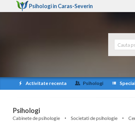
Psihologi in
Caras-Severin
Activitate recenta
Psihologi
Special
Psihologi
Cabinete de psihologie
Societati de psihologie
Cen