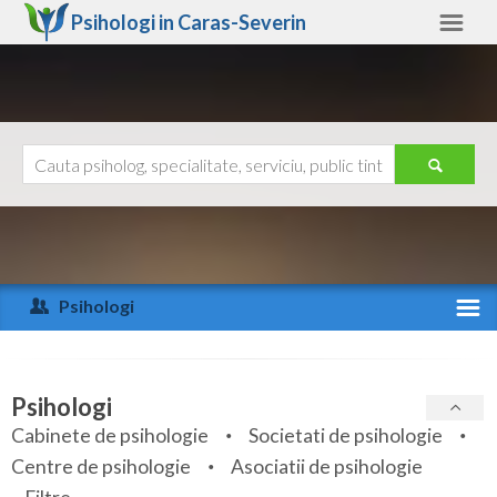
Psihologi in
Caras-Severin
Caras-Severin
Alte judete
Ajutor
Contact
Alba
Arad
Psihologi
Arges
Activitate recenta
Bacau
Specialitati
Psihologi
Bihor
Cabinete de psihologie
Societati de psihologie
Servicii
Centre de psihologie
Asociatii de psihologie
Bistrita-Nasaud
Articole