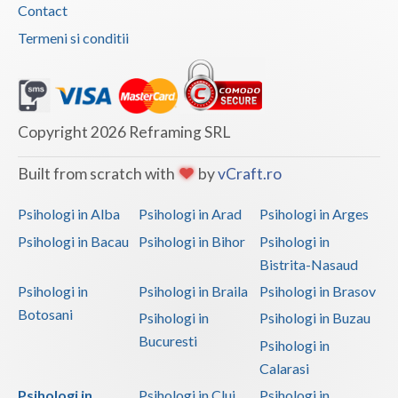
Contact
Termeni si conditii
Copyright 2026 Reframing SRL
Built from scratch with
by
vCraft.ro
Psihologi in Alba
Psihologi in Arad
Psihologi in Arges
Psihologi in Bacau
Psihologi in Bihor
Psihologi in
Bistrita-Nasaud
Psihologi in
Psihologi in Braila
Psihologi in Brasov
Botosani
Psihologi in
Psihologi in Buzau
Bucuresti
Psihologi in
Calarasi
Psihologi in
Psihologi in Cluj
Psihologi in