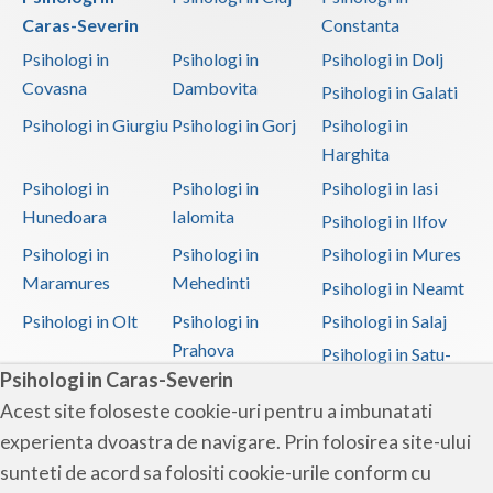
Caras-Severin
Constanta
Psihologi in
Psihologi in
Psihologi in Dolj
Covasna
Dambovita
Psihologi in Galati
Psihologi in Giurgiu
Psihologi in Gorj
Psihologi in
Harghita
Psihologi in
Psihologi in
Psihologi in Iasi
Hunedoara
Ialomita
Psihologi in Ilfov
Psihologi in
Psihologi in
Psihologi in Mures
Maramures
Mehedinti
Psihologi in Neamt
Psihologi in Olt
Psihologi in
Psihologi in Salaj
Prahova
Psihologi in Satu-
Psihologi in Caras-Severin
Mare
Acest site foloseste cookie-uri pentru a imbunatati
Psihologi in Sibiu
Psihologi in
Psihologi in
experienta dvoastra de navigare. Prin folosirea site-ului
Suceava
Teleorman
sunteti de acord sa folositi cookie-urile conform cu
Psihologi in Timis
Psihologi in Tulcea
Psihologi in Valcea