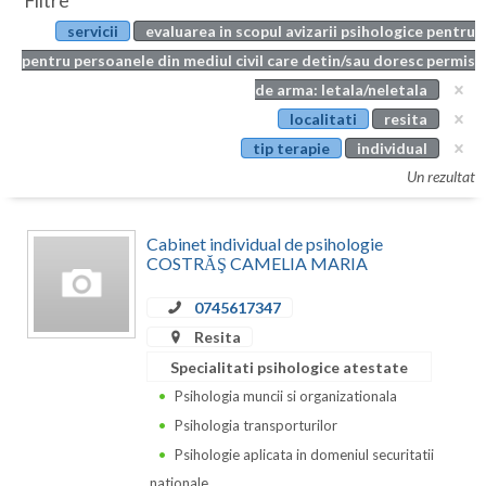
Filtre
Botosani
servicii
evaluarea in scopul avizarii psihologice pentru
Evenimente
Braila
pentru persoanele din mediul civil care detin/sau doresc permis
Cabinet
de arma: letala/neletala
Brasov
localitati
resita
Membri
Bucuresti
tip terapie
individual
Un rezultat
Buzau
Calarasi
Cabinet individual de psihologie
COSTRĂŞ CAMELIA MARIA
Caras-Severin
0745617347
Cluj
Resita
Constanta
Specialitati psihologice atestate
Psihologia muncii si organizationala
Covasna
Psihologia transporturilor
Dambovita
Psihologie aplicata in domeniul securitatii
nationale