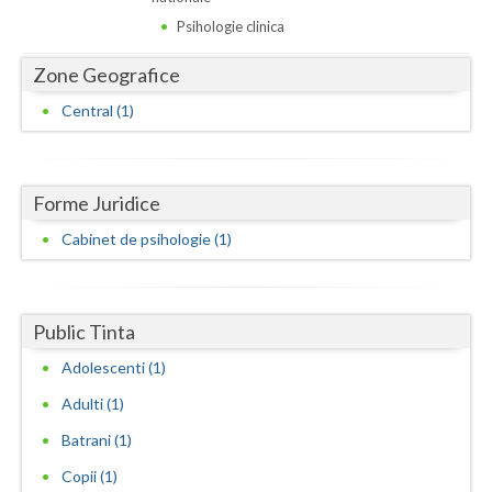
Dolj
Psihologie clinica
Galati
Zone Geografice
Giurgiu
Central (1)
Gorj
Harghita
Forme Juridice
Hunedoara
Cabinet de psihologie (1)
Ialomita
Iasi
Public Tinta
Ilfov
Adolescenti (1)
Maramures
Adulti (1)
Batrani (1)
Mehedinti
Copii (1)
Mures