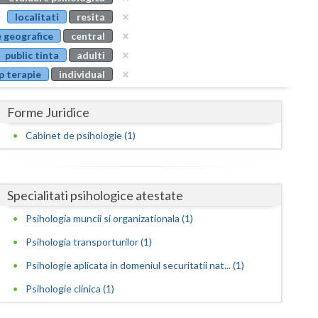
Buzau
localitati
resita
 geografice
central
Calarasi
public tinta
adulti
Caras-Severin
p terapie
individual
Cluj
Forme Juridice
Constanta
Cabinet de psihologie (1)
Covasna
Dambovita
Specialitati psihologice atestate
Dolj
Psihologia muncii si organizationala (1)
Galati
Psihologia transporturilor (1)
Giurgiu
Psihologie aplicata in domeniul securitatii nat... (1)
Psihologie clinica (1)
Gorj