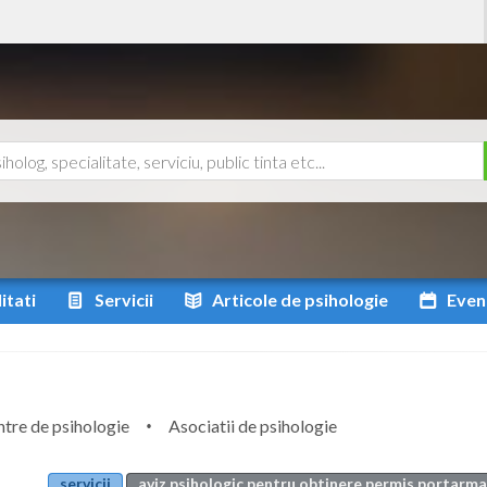
itati
Servicii
Articole
de psihologie
Even
tre de psihologie
Asociatii de psihologie
servicii
aviz psihologic pentru obtinere permis portarma