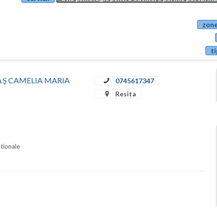
zone
ti
STRĂŞ CAMELIA MARIA
0745617347
Resita
ationale