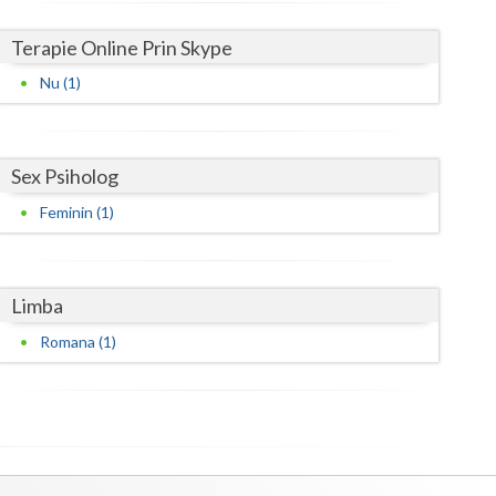
Harghita
Terapie Online Prin Skype
Hunedoara
Nu (1)
Ialomita
Iasi
Sex Psiholog
Ilfov
Feminin (1)
Maramures
Mehedinti
Limba
Mures
Romana (1)
Neamt
Olt
Prahova
Salaj