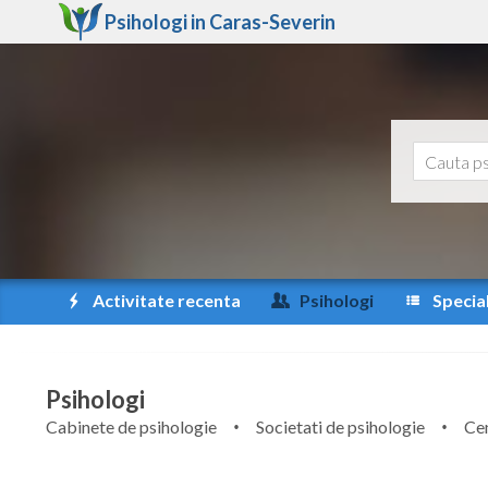
Psihologi in
Caras-Severin
Activitate recenta
Psihologi
Special
Psihologi
Cabinete de psihologie
Societati de psihologie
Cen