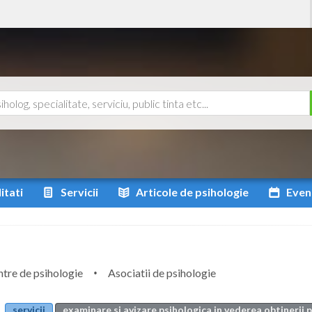
itati
Servicii
Articole
de psihologie
Even
tre de psihologie
Asociatii de psihologie
servicii
examinare si avizare psihologica in vederea obtinerii