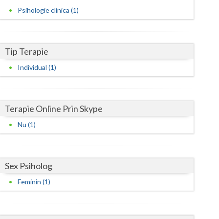
Harghita
Psihologie clinica (1)
Hunedoara
Ialomita
Tip Terapie
Iasi
Individual (1)
Ilfov
Maramures
Terapie Online Prin Skype
Mehedinti
Nu (1)
Mures
Neamt
Sex Psiholog
Olt
Feminin (1)
Prahova
Salaj