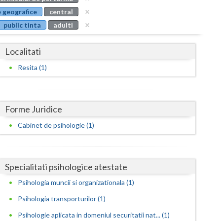
Buzau
 geografice
central
public tinta
adulti
Calarasi
Caras-Severin
Localitati
Cluj
Resita (1)
Constanta
Covasna
Forme Juridice
Dambovita
Cabinet de psihologie (1)
Dolj
Galati
Specialitati psihologice atestate
Psihologia muncii si organizationala (1)
Giurgiu
Psihologia transporturilor (1)
Gorj
Psihologie aplicata in domeniul securitatii nat... (1)