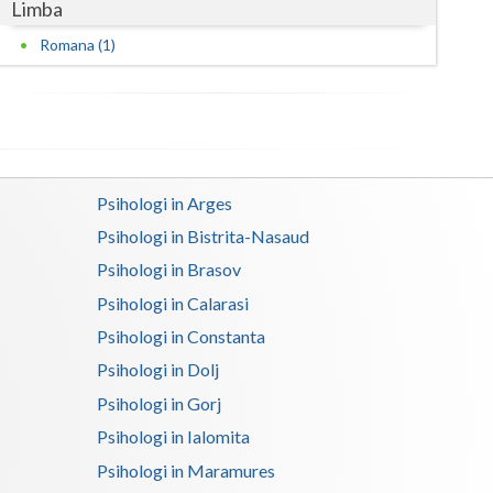
Limba
Satu-Mare
Romana (1)
Sibiu
Suceava
Teleorman
Psihologi in Arges
Timis
Psihologi in Bistrita-Nasaud
Tulcea
Psihologi in Brasov
Psihologi in Calarasi
Valcea
Psihologi in Constanta
Vaslui
Psihologi in Dolj
Vrancea
Psihologi in Gorj
Psihologi in Ialomita
Psihologi in Maramures