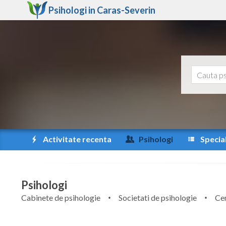
Psihologi in
Caras-Severin
Activitate recenta
Psihologi
Special
Psihologi
Cabinete de psihologie
Societati de psihologie
Cen