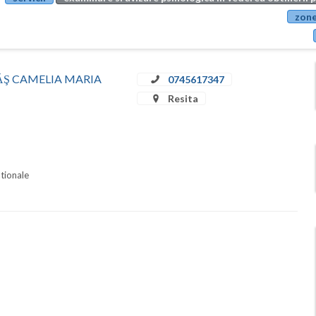
zone
STRĂŞ CAMELIA MARIA
0745617347
Resita
ationale