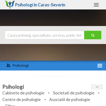
Psihologi in
Caras-Severin
Caras-Severin
Alte judete
Ajutor
Contact
Alba
Arad
Psihologi
Arges
Activitate recenta
Bacau
Specialitati
Psihologi
Bihor
Cabinete de psihologie
Societati de psihologie
Servicii
Centre de psihologie
Asociatii de psihologie
Bistrita-Nasaud
Articole