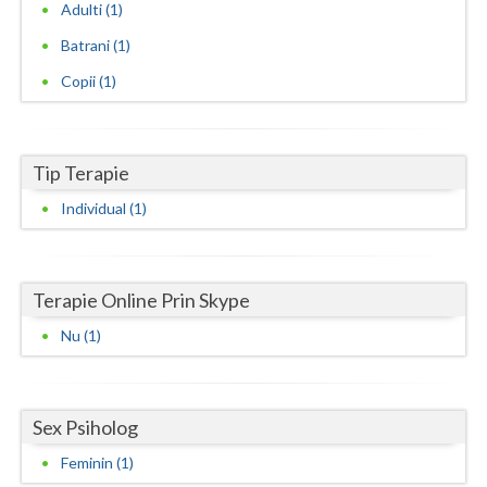
Adulti (1)
Neamt
Batrani (1)
Copii (1)
Olt
Prahova
Salaj
Tip Terapie
Individual (1)
Satu-Mare
Sibiu
Terapie Online Prin Skype
Suceava
Nu (1)
Teleorman
Timis
Sex Psiholog
Tulcea
Feminin (1)
Valcea