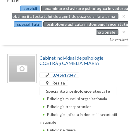
Filtre
Botosani
servicii
examinare si avizare psihologica in vederea
Evenimente
Braila
obtinerii atestatului de agent de paza cu si fara arma
Cabinet
specialitati
psihologie aplicata in domeniul securitatii
Brasov
nationale
Membri
Bucuresti
Un rezultat
Buzau
Cabinet individual de psihologie
Calarasi
COSTRĂŞ CAMELIA MARIA
Caras-Severin
0745617347
Resita
Cluj
Specialitati psihologice atestate
Constanta
Psihologia muncii si organizationala
Psihologia transporturilor
Covasna
Psihologie aplicata in domeniul securitatii
Dambovita
nationale
Psihologie clinica