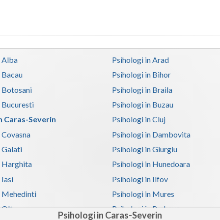
n Alba
Psihologi in Arad
n Bacau
Psihologi in Bihor
n Botosani
Psihologi in Braila
n Bucuresti
Psihologi in Buzau
in Caras-Severin
Psihologi in Cluj
n Covasna
Psihologi in Dambovita
 Galati
Psihologi in Giurgiu
n Harghita
Psihologi in Hunedoara
 Iasi
Psihologi in Ilfov
n Mehedinti
Psihologi in Mures
 Olt
Psihologi in Prahova
Psihologi in Caras-Severin