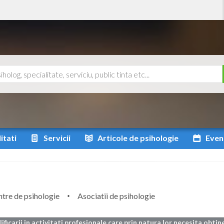
itati
Servicii
Articole
de psihologie
Even
tre de psihologie
Asociatii de psihologie
ificarii in activitati profesionale care prin natura lor necesita obti