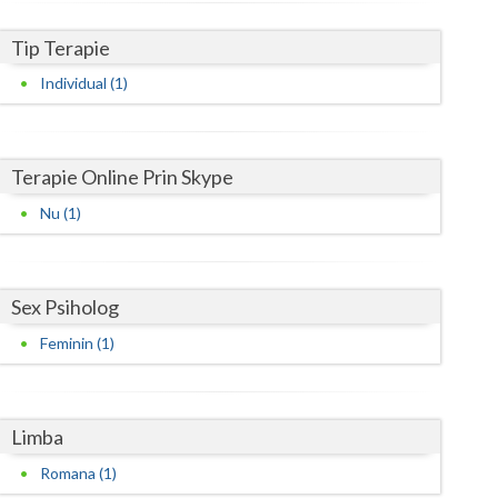
Harghita
Tip Terapie
Hunedoara
Individual (1)
Ialomita
Iasi
Terapie Online Prin Skype
Ilfov
Nu (1)
Maramures
Mehedinti
Sex Psiholog
Mures
Feminin (1)
Neamt
Olt
Limba
Prahova
Romana (1)
Salaj