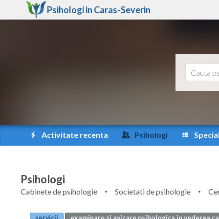
Psihologi in
Caras-Severin
Activitate recenta
Psihologi
Special
Psihologi
Cabinete de psihologie
Societati de psihologie
Cen
servicii
examinare si avizare psihologica in vederea cal