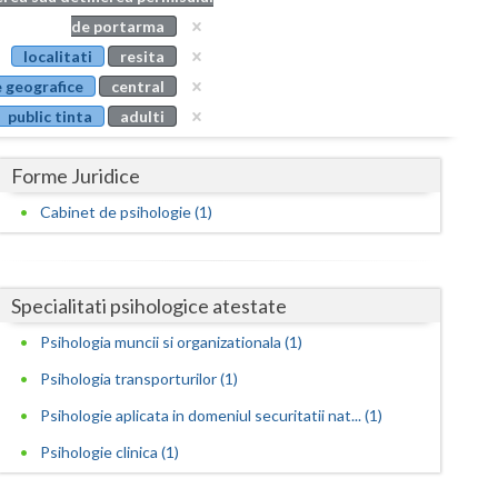
Buzau
de portarma
localitati
resita
Calarasi
 geografice
central
Caras-Severin
public tinta
adulti
Cluj
Forme Juridice
Constanta
Cabinet de psihologie (1)
Covasna
Dambovita
Specialitati psihologice atestate
Dolj
Psihologia muncii si organizationala (1)
Galati
Psihologia transporturilor (1)
Giurgiu
Psihologie aplicata in domeniul securitatii nat... (1)
Psihologie clinica (1)
Gorj