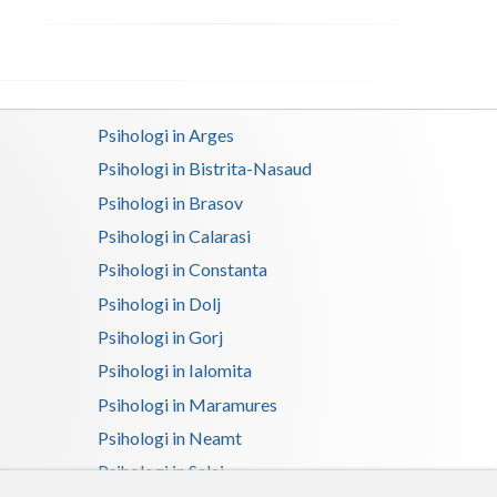
Satu-Mare
Sibiu
Suceava
Psihologi in Arges
Psihologi in Bistrita-Nasaud
Teleorman
Psihologi in Brasov
Timis
Psihologi in Calarasi
Tulcea
Psihologi in Constanta
Psihologi in Dolj
Valcea
Psihologi in Gorj
Vaslui
Psihologi in Ialomita
Vrancea
Psihologi in Maramures
Psihologi in Neamt
Psihologi in Salaj