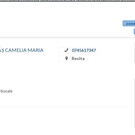
zone
STRĂŞ CAMELIA MARIA
0745617347
Resita
ationale