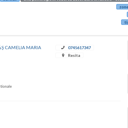
zone
ti
STRĂŞ CAMELIA MARIA
0745617347
Resita
ationale