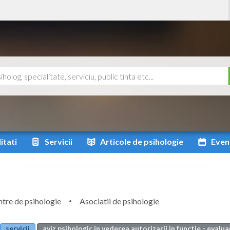
itati
Servicii
Articole
de psihologie
Even
tre de psihologie
Asociatii de psihologie
servicii
aviz psihologic in vederea autorizarii in functie - evalu