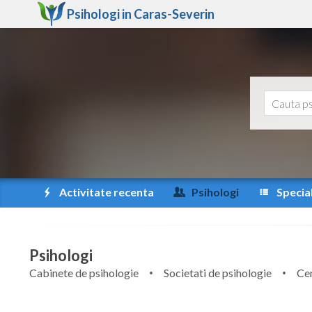
Psihologi in
Caras-Severin
Activitate recenta
Psihologi
Special
Psihologi
Cabinete de psihologie
Societati de psihologie
Cen