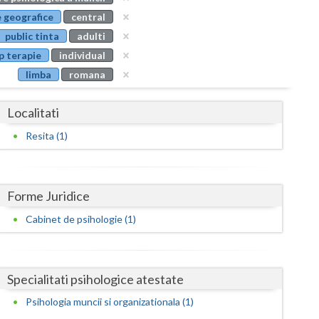
Buzau
 geografice
central
public tinta
adulti
Calarasi
p terapie
individual
Caras-Severin
limba
romana
Cluj
Localitati
Constanta
Resita (1)
Covasna
Dambovita
Forme Juridice
Dolj
Cabinet de psihologie (1)
Galati
Giurgiu
Specialitati psihologice atestate
Gorj
Psihologia muncii si organizationala (1)