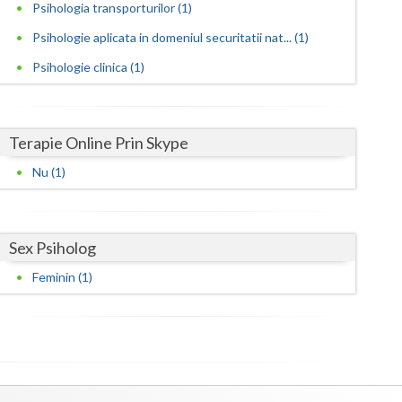
Harghita
Psihologia transporturilor (1)
Psihologie aplicata in domeniul securitatii nat... (1)
Hunedoara
Psihologie clinica (1)
Ialomita
Iasi
Terapie Online Prin Skype
Ilfov
Nu (1)
Maramures
Mehedinti
Sex Psiholog
Mures
Feminin (1)
Neamt
Olt
Prahova
Salaj