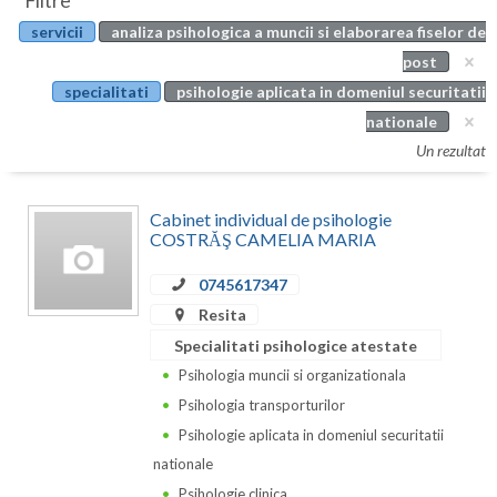
Filtre
Botosani
servicii
analiza psihologica a muncii si elaborarea fiselor de
Evenimente
Braila
post
Cabinet
specialitati
psihologie aplicata in domeniul securitatii
Brasov
nationale
Membri
Bucuresti
Un rezultat
Buzau
Cabinet individual de psihologie
Calarasi
COSTRĂŞ CAMELIA MARIA
Caras-Severin
0745617347
Resita
Cluj
Specialitati psihologice atestate
Constanta
Psihologia muncii si organizationala
Psihologia transporturilor
Covasna
Psihologie aplicata in domeniul securitatii
Dambovita
nationale
Psihologie clinica