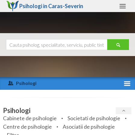
Psihologi in
Caras-Severin
Caras-Severin
Alte judete
Ajutor
Contact
Alba
Arad
Psihologi
Arges
Activitate recenta
Bacau
Specialitati
Psihologi
Bihor
Cabinete de psihologie
Societati de psihologie
Servicii
Centre de psihologie
Asociatii de psihologie
Bistrita-Nasaud
Articole