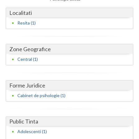
Dolj
Localitati
Galati
Resita (1)
Giurgiu
Gorj
Zone Geografice
Harghita
Central (1)
Hunedoara
Ialomita
Forme Juridice
Iasi
Cabinet de psihologie (1)
Ilfov
Maramures
Public Tinta
Mehedinti
Adolescenti (1)
Mures