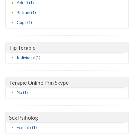
Adulti (1)
Neamt
Batrani (1)
Copii (1)
Olt
Prahova
Salaj
Tip Terapie
Individual (1)
Satu-Mare
Sibiu
Terapie Online Prin Skype
Suceava
Nu (1)
Teleorman
Timis
Sex Psiholog
Tulcea
Feminin (1)
Valcea