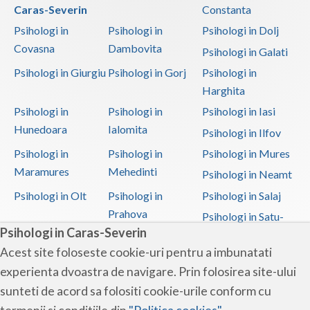
Caras-Severin
Constanta
Psihologi in
Psihologi in
Psihologi in Dolj
Covasna
Dambovita
Psihologi in Galati
Psihologi in Giurgiu
Psihologi in Gorj
Psihologi in
Harghita
Psihologi in
Psihologi in
Psihologi in Iasi
Hunedoara
Ialomita
Psihologi in Ilfov
Psihologi in
Psihologi in
Psihologi in Mures
Maramures
Mehedinti
Psihologi in Neamt
Psihologi in Olt
Psihologi in
Psihologi in Salaj
Prahova
Psihologi in Satu-
Psihologi in Caras-Severin
Mare
Acest site foloseste cookie-uri pentru a imbunatati
Psihologi in Sibiu
Psihologi in
Psihologi in
experienta dvoastra de navigare. Prin folosirea site-ului
Suceava
Teleorman
sunteti de acord sa folositi cookie-urile conform cu
Psihologi in Timis
Psihologi in Tulcea
Psihologi in Valcea