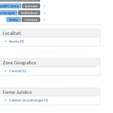
Buzau
public tinta
batrani
p terapie
individual
Calarasi
limba
romana
Caras-Severin
Localitati
Cluj
Resita (1)
Constanta
Covasna
Zone Geografice
Dambovita
Central (1)
Dolj
Galati
Forme Juridice
Giurgiu
Cabinet de psihologie (1)
Gorj