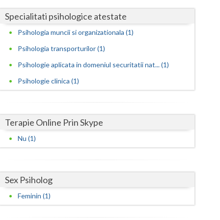
Harghita
Specialitati psihologice atestate
Hunedoara
Psihologia muncii si organizationala (1)
Ialomita
Psihologia transporturilor (1)
Iasi
Psihologie aplicata in domeniul securitatii nat... (1)
Ilfov
Psihologie clinica (1)
Maramures
Mehedinti
Terapie Online Prin Skype
Nu (1)
Mures
Neamt
Sex Psiholog
Olt
Feminin (1)
Prahova
Salaj