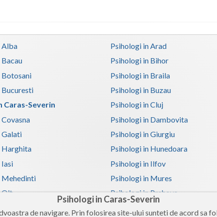
n Alba
Psihologi in Arad
n Bacau
Psihologi in Bihor
n Botosani
Psihologi in Braila
n Bucuresti
Psihologi in Buzau
in Caras-Severin
Psihologi in Cluj
n Covasna
Psihologi in Dambovita
 Galati
Psihologi in Giurgiu
n Harghita
Psihologi in Hunedoara
 Iasi
Psihologi in Ilfov
n Mehedinti
Psihologi in Mures
 Olt
Psihologi in Prahova
Psihologi in Caras-Severin
n Satu-Mare
Psihologi in Sibiu
voastra de navigare. Prin folosirea site-ului sunteti de acord sa fol