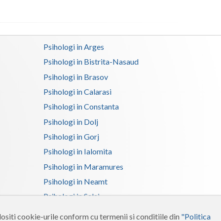
Satu-Mare
Sibiu
Psihologi in Arges
Suceava
Psihologi in Bistrita-Nasaud
Psihologi in Brasov
Teleorman
Psihologi in Calarasi
Timis
Psihologi in Constanta
Tulcea
Psihologi in Dolj
Valcea
Psihologi in Gorj
Psihologi in Ialomita
Vaslui
Psihologi in Maramures
Vrancea
Psihologi in Neamt
Psihologi in Salaj
Psihologi in Suceava
ositi cookie-urile conform cu termenii si conditiile din
"Politica