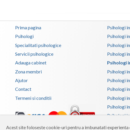
Prima pagina
Psihologi i
Psihologi
Psihologi i
Specialitati psihologice
Psihologi i
Servicii psihologice
Psihologi i
Adauga cabinet
Psihologi 
Zona membri
Psihologi i
Ajutor
Psihologi in
Contact
Psihologi i
Termeni si conditii
Psihologi in
Psihologi i
Psihologi in
Psihologi i
Acest site foloseste cookie-uri pentru a imbunatati experienta d
Copyright 2026 Reframing SRL