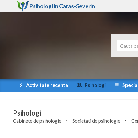
Psihologi in
Caras-Severin
Activitate recenta
Psihologi
Special
Psihologi
Cabinete de psihologie
Societati de psihologie
Cen