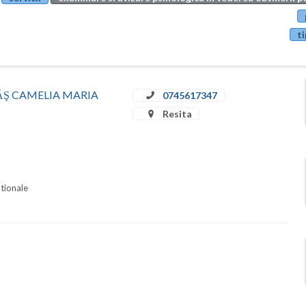
ti
STRĂŞ CAMELIA MARIA
0745617347
Resita
ationale