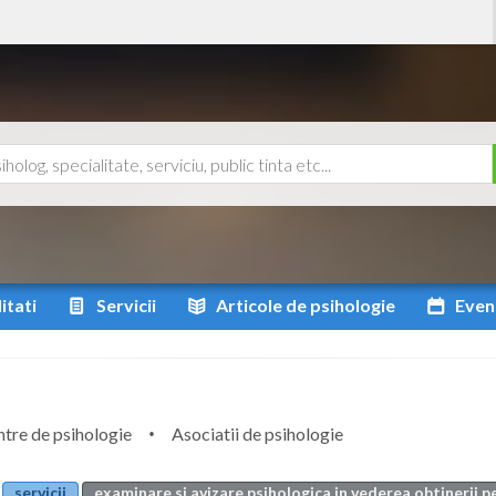
itati
Servicii
Articole
de psihologie
Even
tre de psihologie
Asociatii de psihologie
servicii
examinare si avizare psihologica in vederea obtinerii 