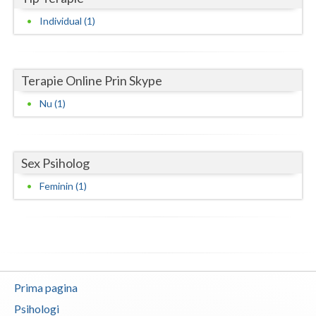
Individual (1)
Neamt
Olt
Terapie Online Prin Skype
Prahova
Nu (1)
Salaj
Satu-Mare
Sex Psiholog
Sibiu
Feminin (1)
Suceava
Teleorman
Timis
Tulcea
Prima pagina
Valcea
Psihologi