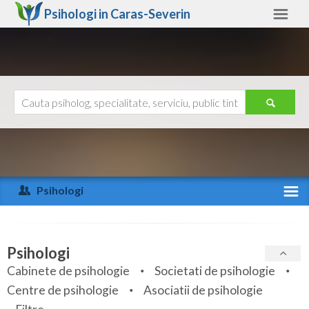
Psihologi in
Caras-Severin
Caras-Severin
Alte judete
Ajutor
Contact
Alba
Arad
Psihologi
Arges
Activitate recenta
Bacau
Specialitati
Psihologi
Bihor
Cabinete de psihologie
Societati de psihologie
Servicii
Centre de psihologie
Asociatii de psihologie
Bistrita-Nasaud
Articole