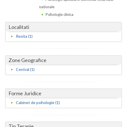
Dolj
nationale
Galati
Psihologie clinica
Giurgiu
Localitati
Gorj
Resita (1)
Harghita
Hunedoara
Zone Geografice
Ialomita
Central (1)
Iasi
Ilfov
Forme Juridice
Cabinet de psihologie (1)
Maramures
Mehedinti
Tip Terapie
Mures