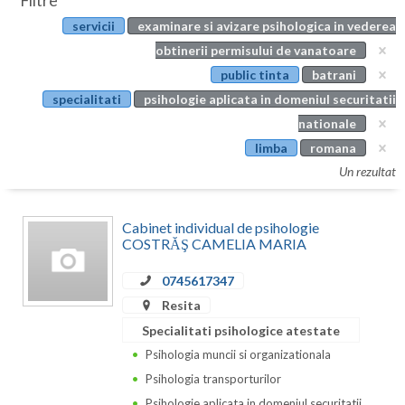
Filtre
Botosani
servicii
examinare si avizare psihologica in vederea
Evenimente
Braila
obtinerii permisului de vanatoare
Cabinet
public tinta
batrani
Brasov
specialitati
psihologie aplicata in domeniul securitatii
Membri
Bucuresti
nationale
limba
romana
Buzau
Un rezultat
Calarasi
Cabinet individual de psihologie
Caras-Severin
COSTRĂŞ CAMELIA MARIA
Cluj
0745617347
Constanta
Resita
Specialitati psihologice atestate
Covasna
Psihologia muncii si organizationala
Dambovita
Psihologia transporturilor
Psihologie aplicata in domeniul securitatii