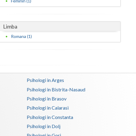
Feminin (1)
Harghita
Hunedoara
Ialomita
Limba
Romana (1)
Iasi
Ilfov
Maramures
Mehedinti
Psihologi in Arges
Mures
Psihologi in Bistrita-Nasaud
Psihologi in Brasov
Neamt
Psihologi in Calarasi
Olt
Psihologi in Constanta
Prahova
Psihologi in Dolj
Salaj
Psihologi in Gorj