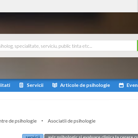
itati
Servicii
Articole
de psihologie
Even
tre de psihologie
Asociatii de psihologie
servicii
aviz psihologic si evaluare clinica la cerere c