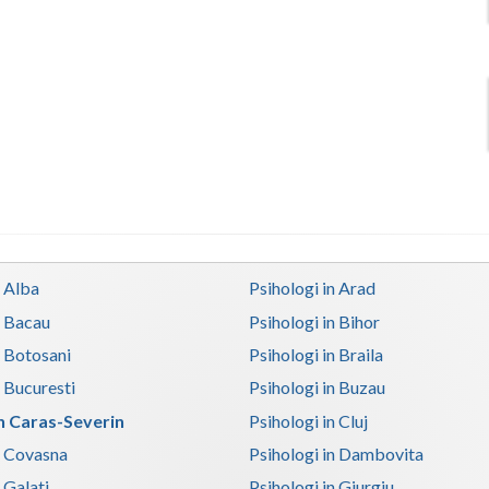
n Alba
Psihologi in Arad
n Bacau
Psihologi in Bihor
n Botosani
Psihologi in Braila
n Bucuresti
Psihologi in Buzau
in Caras-Severin
Psihologi in Cluj
n Covasna
Psihologi in Dambovita
 Galati
Psihologi in Giurgiu