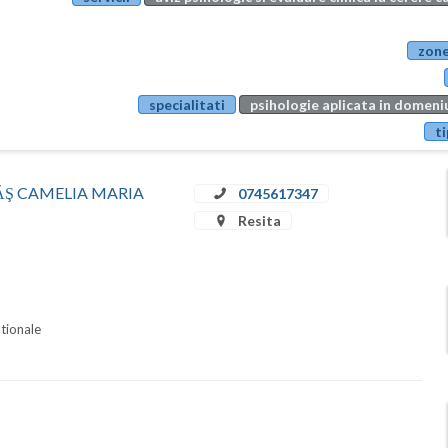
zone
specialitati
psihologie aplicata in domeniu
ti
STRĂŞ CAMELIA MARIA
0745617347
Resita
ationale