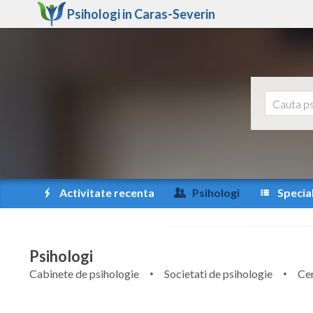
Psihologi in
Caras-Severin
Activitate recenta
Psihologi
Special
Psihologi
Cabinete de psihologie
Societati de psihologie
Cen