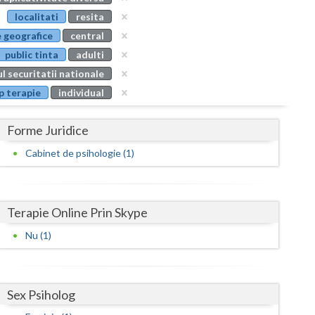
Buzau
localitati
resita
 geografice
central
Calarasi
public tinta
adulti
Caras-Severin
l securitatii nationale
p terapie
individual
Cluj
Constanta
Forme Juridice
Covasna
Cabinet de psihologie (1)
Dambovita
Dolj
Terapie Online Prin Skype
Galati
Nu (1)
Giurgiu
Gorj
Sex Psiholog