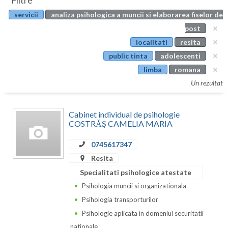
Filtre
Botosani
servicii
analiza psihologica a muncii si elaborarea fiselor de
Evenimente
Braila
post
Cabinet
localitati
resita
Brasov
public tinta
adolescenti
Membri
Bucuresti
limba
romana
Un rezultat
Buzau
Calarasi
Cabinet individual de psihologie
COSTRĂŞ CAMELIA MARIA
Caras-Severin
0745617347
Cluj
Resita
Constanta
Specialitati psihologice atestate
Psihologia muncii si organizationala
Covasna
Psihologia transporturilor
Dambovita
Psihologie aplicata in domeniul securitatii
nationale