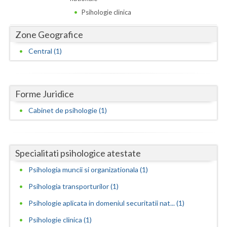
Dolj
Psihologie clinica
Galati
Zone Geografice
Giurgiu
Central (1)
Gorj
Harghita
Forme Juridice
Hunedoara
Cabinet de psihologie (1)
Ialomita
Iasi
Specialitati psihologice atestate
Ilfov
Psihologia muncii si organizationala (1)
Maramures
Psihologia transporturilor (1)
Psihologie aplicata in domeniul securitatii nat... (1)
Mehedinti
Psihologie clinica (1)
Mures