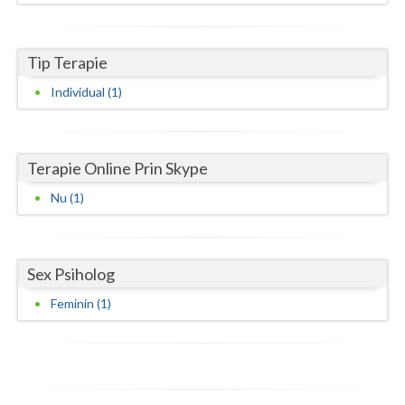
Neamt
Tip Terapie
Olt
Individual (1)
Prahova
Salaj
Terapie Online Prin Skype
Satu-Mare
Nu (1)
Sibiu
Suceava
Sex Psiholog
Teleorman
Feminin (1)
Timis
Tulcea
Valcea