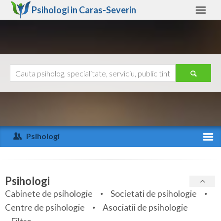
Psihologi in
Caras-Severin
Caras-Severin
Alte judete
Ajutor
Contact
Alba
Arad
Psihologi
Arges
Activitate recenta
Bacau
Specialitati
Psihologi
Bihor
Cabinete de psihologie
Societati de psihologie
Servicii
Centre de psihologie
Asociatii de psihologie
Bistrita-Nasaud
Articole