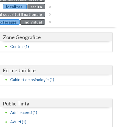
Buzau
localitati
resita
l securitatii nationale
Calarasi
p terapie
individual
Caras-Severin
Zone Geografice
Cluj
Central (1)
Constanta
Covasna
Forme Juridice
Dambovita
Cabinet de psihologie (1)
Dolj
Galati
Public Tinta
Giurgiu
Adolescenti (1)
Gorj
Adulti (1)