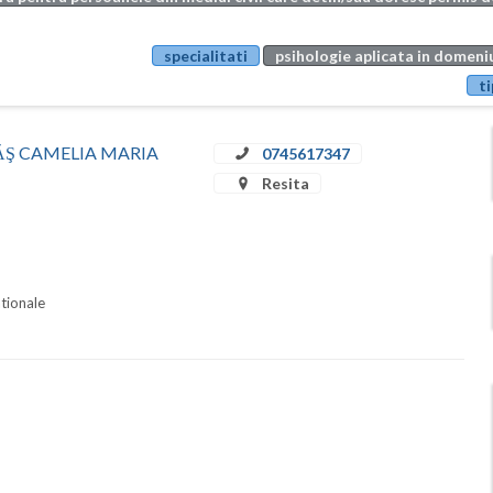
specialitati
psihologie aplicata in domeniu
ti
STRĂŞ CAMELIA MARIA
0745617347
Resita
ationale