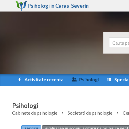
Psihologi in
Caras-Severin
Activitate recenta
Psihologi
Special
Psihologi
Cabinete de psihologie
Societati de psihologie
Cen
servicii
evaluarea in scopul avizarii psihologice pen