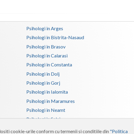
Satu-Mare
Sibiu
Psihologi in Arges
Suceava
Psihologi in Bistrita-Nasaud
Psihologi in Brasov
Teleorman
Psihologi in Calarasi
Timis
Psihologi in Constanta
Tulcea
Psihologi in Dolj
Valcea
Psihologi in Gorj
Psihologi in Ialomita
Vaslui
Psihologi in Maramures
Vrancea
Psihologi in Neamt
Psihologi in Salaj
Psihologi in Suceava
ositi cookie-urile conform cu termenii si conditiile din
"Politica