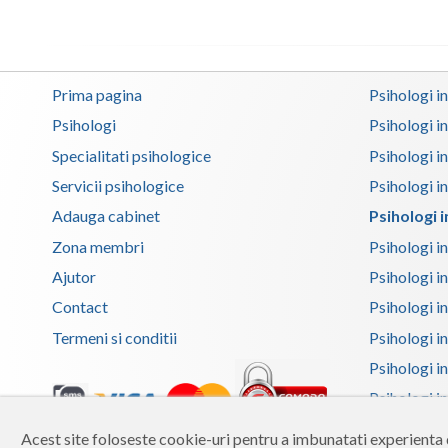
Prima pagina
Psihologi i
Psihologi
Psihologi i
Specialitati psihologice
Psihologi i
Servicii psihologice
Psihologi i
Adauga cabinet
Psihologi 
Zona membri
Psihologi i
Ajutor
Psihologi in
Contact
Psihologi i
Termeni si conditii
Psihologi in
Psihologi i
Psihologi in
Psihologi i
Acest site foloseste cookie-uri pentru a imbunatati experienta d
Copyright 2026 Reframing SRL