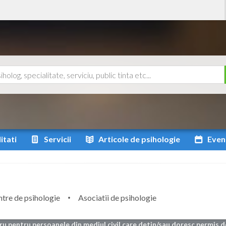
itati
Servicii
Articole
de psihologie
Even
tre de psihologie
Asociatii de psihologie
tru pentru persoanele din mediul civil care detin/sau doresc permis d