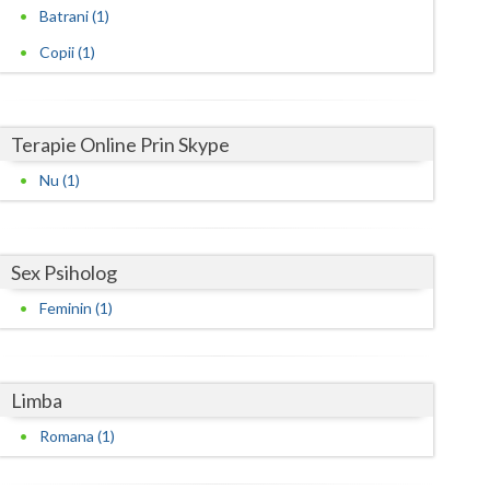
Harghita
Batrani (1)
Hunedoara
Copii (1)
Ialomita
Iasi
Terapie Online Prin Skype
Ilfov
Nu (1)
Maramures
Mehedinti
Sex Psiholog
Feminin (1)
Mures
Neamt
Limba
Olt
Romana (1)
Prahova
Salaj