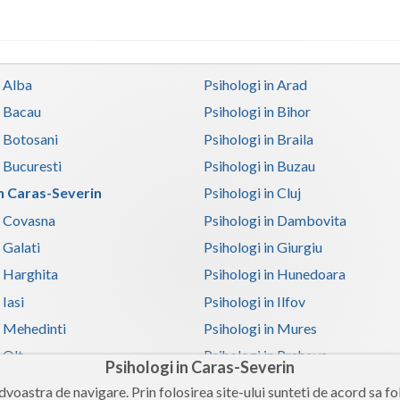
n Alba
Psihologi in Arad
n Bacau
Psihologi in Bihor
n Botosani
Psihologi in Braila
n Bucuresti
Psihologi in Buzau
in Caras-Severin
Psihologi in Cluj
n Covasna
Psihologi in Dambovita
 Galati
Psihologi in Giurgiu
n Harghita
Psihologi in Hunedoara
 Iasi
Psihologi in Ilfov
n Mehedinti
Psihologi in Mures
 Olt
Psihologi in Prahova
Psihologi in Caras-Severin
n Satu-Mare
Psihologi in Sibiu
voastra de navigare. Prin folosirea site-ului sunteti de acord sa fol