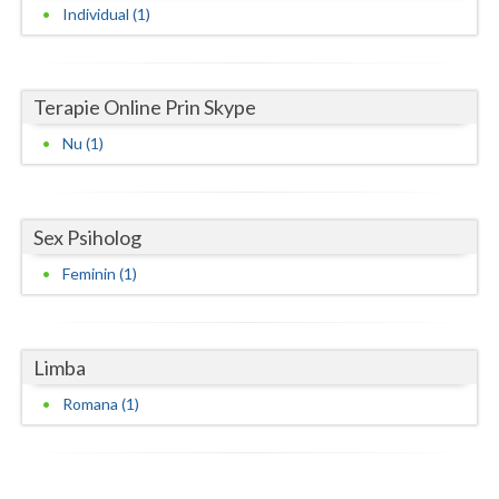
Individual (1)
Neamt
Olt
Terapie Online Prin Skype
Prahova
Nu (1)
Salaj
Satu-Mare
Sex Psiholog
Sibiu
Feminin (1)
Suceava
Teleorman
Limba
Timis
Romana (1)
Tulcea
Valcea