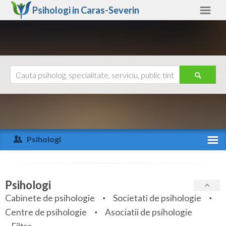
Psihologi in
Caras-Severin
Caras-Severin
Alte judete
Ajutor
Contact
Alba
Arad
Psihologi
Arges
Activitate recenta
Bacau
Specialitati
Psihologi
Bihor
Cabinete de psihologie
Societati de psihologie
Servicii
Centre de psihologie
Asociatii de psihologie
Bistrita-Nasaud
Articole