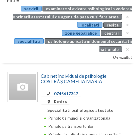
Filtre
Botosani
servicii
examinare si avizare psihologica in vederea
Evenimente
Braila
obtinerii atestatului de agent de paza cu si fara arma
Cabinet
localitati
resita
Brasov
zone geografice
central
Membri
Bucuresti
specialitati
psihologie aplicata in domeniul securitatii
nationale
Buzau
Un rezultat
Calarasi
Cabinet individual de psihologie
Caras-Severin
COSTRĂŞ CAMELIA MARIA
Cluj
0745617347
Constanta
Resita
Specialitati psihologice atestate
Covasna
Psihologia muncii si organizationala
Dambovita
Psihologia transporturilor
Psihologie aplicata in domeniul securitatii