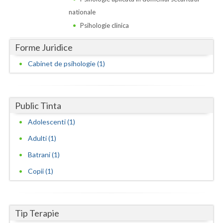
Dolj
nationale
Galati
Psihologie clinica
Giurgiu
Forme Juridice
Gorj
Cabinet de psihologie (1)
Harghita
Hunedoara
Public Tinta
Ialomita
Adolescenti (1)
Adulti (1)
Iasi
Batrani (1)
Ilfov
Copii (1)
Maramures
Mehedinti
Tip Terapie
Mures