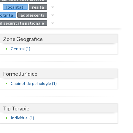
Buzau
localitati
resita
c tinta
adolescenti
Calarasi
l securitatii nationale
Caras-Severin
Zone Geografice
Cluj
Central (1)
Constanta
Covasna
Forme Juridice
Dambovita
Cabinet de psihologie (1)
Dolj
Galati
Tip Terapie
Giurgiu
Individual (1)
Gorj