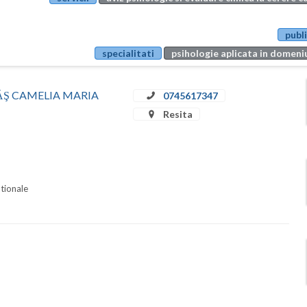
publi
specialitati
psihologie aplicata in domeniu
STRĂŞ CAMELIA MARIA
0745617347
Resita
ationale