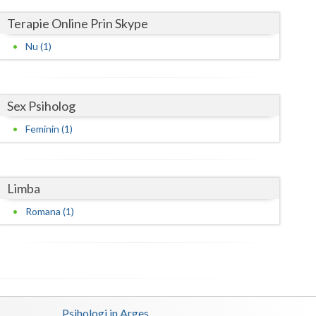
Harghita
Terapie Online Prin Skype
Hunedoara
Nu (1)
Ialomita
Iasi
Sex Psiholog
Ilfov
Feminin (1)
Maramures
Mehedinti
Limba
Mures
Romana (1)
Neamt
Olt
Prahova
Psihologi in Arges
Salaj