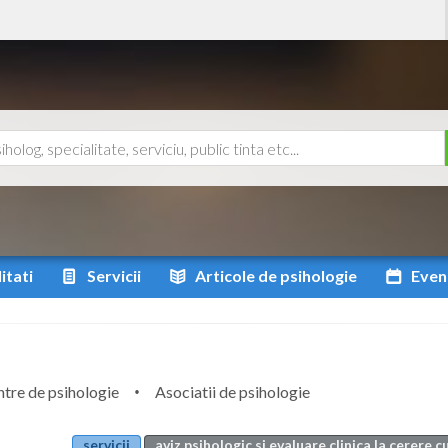
itati
Servicii
Articole
de psihologie
Even
tre de psihologie
Asociatii de psihologie
servicii
aviz psihologic si evaluare clinica la cerere c