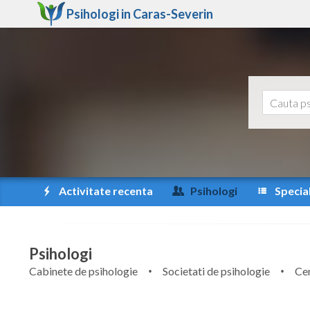
Psihologi in
Caras-Severin
Activitate recenta
Psihologi
Special
Psihologi
Cabinete de psihologie
Societati de psihologie
Cen