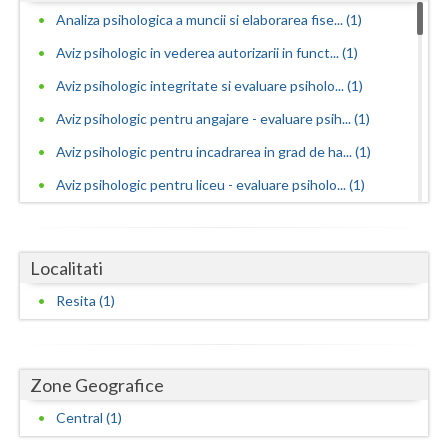
Dolj
Analiza psihologica a muncii si elaborarea fise... (1)
Galati
Aviz psihologic in vederea autorizarii in funct... (1)
Giurgiu
Aviz psihologic integritate si evaluare psiholo... (1)
Aviz psihologic pentru angajare - evaluare psih... (1)
Gorj
Aviz psihologic pentru incadrarea in grad de ha... (1)
Harghita
Aviz psihologic pentru liceu - evaluare psiholo... (1)
Hunedoara
Aviz psihologic pentru mentinerea in functie - ... (1)
Ialomita
Aviz psihologic pentru obtinere permis portarma... (1)
Localitati
Aviz psihologic pentru obtinerea permisului de ... (1)
Iasi
Resita (1)
Aviz psihologic pentru ocuparea functiilor publ... (1)
Ilfov
Aviz psihologic si evaluare clinica la cerere c... (1)
Maramures
Zone Geografice
Avize psihologice necesare la angajare si menti... (1)
Mehedinti
Consiliere psihologica (1)
Central (1)
Mures