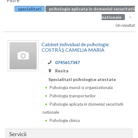
Filtre
Botosani
specialitati
psihologie aplicata in domeniul securitatii
Evenimente
Braila
nationale
Cabinet
Un rezultat
Brasov
Membri
Bucuresti
Cabinet individual de psihologie
COSTRĂŞ CAMELIA MARIA
Buzau
0745617347
Calarasi
Resita
Caras-Severin
Specialitati psihologice atestate
Psihologia muncii si organizationala
Cluj
Psihologia transporturilor
Constanta
Psihologie aplicata in domeniul securitatii
nationale
Covasna
Psihologie clinica
Dambovita
Servicii