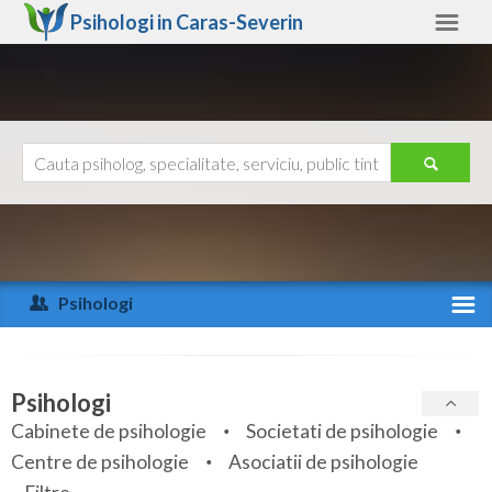
Psihologi in
Caras-Severin
Caras-Severin
Alte judete
Ajutor
Contact
Alba
Arad
Psihologi
Arges
Activitate recenta
Bacau
Specialitati
Psihologi
Bihor
Cabinete de psihologie
Societati de psihologie
Servicii
Centre de psihologie
Asociatii de psihologie
Bistrita-Nasaud
Articole