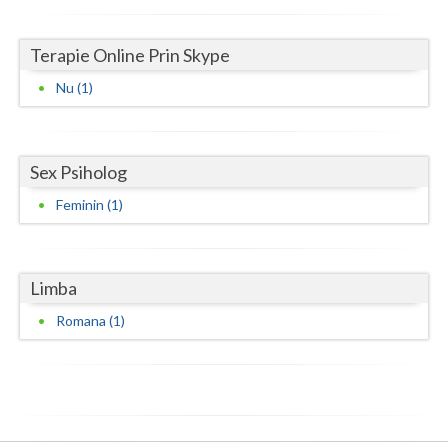
Examinare si avizare psihologica in vederea ins... (1)
Vaslui
Examinare si avizare psihologica in vederea obt... (1)
Terapie Online Prin Skype
Vrancea
Examinare si avizare psihologica in vederea obt... (1)
Nu (1)
Examinare si avizare psihologica in vederea obt... (1)
Examinare si avizare psihologica la angajare sa... (1)
Sex Psiholog
Examinari psihologice in vederea evaluarii depr... (1)
Feminin (1)
Examinari psihologice in vederea evaluarii star... (1)
Examinari psihologice in vederea obtinerii cert... (1)
Examinari psihologice in vederea obtinerii pens... (1)
Limba
Terapie suportiva pentru persoanele care sufera... (1)
Romana (1)