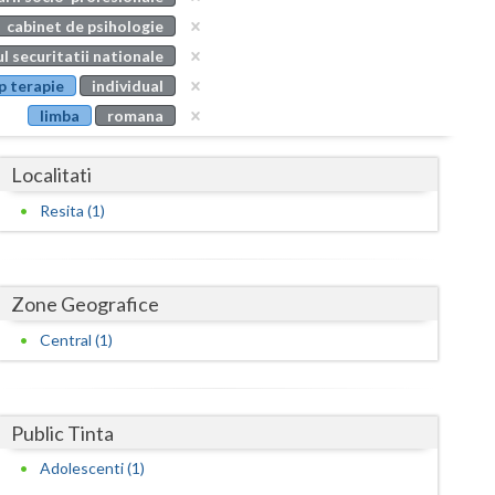
Buzau
cabinet de psihologie
l securitatii nationale
Calarasi
p terapie
individual
Caras-Severin
limba
romana
Cluj
Localitati
Constanta
Resita (1)
Covasna
Dambovita
Zone Geografice
Dolj
Central (1)
Galati
Giurgiu
Public Tinta
Gorj
Adolescenti (1)