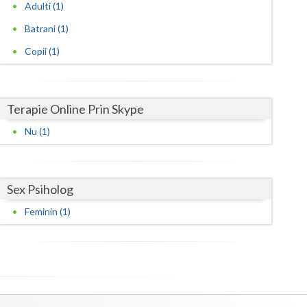
Harghita
Adulti (1)
Batrani (1)
Hunedoara
Copii (1)
Ialomita
Iasi
Terapie Online Prin Skype
Ilfov
Nu (1)
Maramures
Mehedinti
Sex Psiholog
Mures
Feminin (1)
Neamt
Olt
Prahova
Salaj