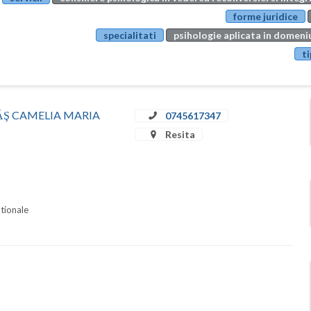
forme juridice
specialitati
psihologie aplicata in domeniu
ti
STRĂŞ CAMELIA MARIA
0745617347
Resita
ationale