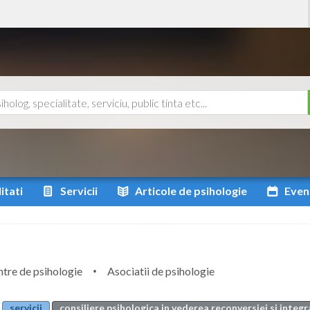
itati
Servicii
Articole
de psihologie
Even
tre de psihologie
Asociatii de psihologie
servicii
consiliere psihologica in vederea reconversiei si integr