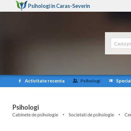
Psihologi in
Caras-Severin
Activitate recenta
Psihologi
Special
Psihologi
Cabinete de psihologie
Societati de psihologie
Cen