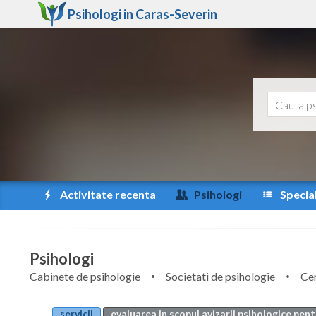
Psihologi in
Caras-Severin
Activitate recenta
Psihologi
Special
Psihologi
Cabinete de psihologie
Societati de psihologie
Cen
servicii
evaluarea in scopul avizarii psihologice pen