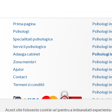
Prima pagina
Psihologi i
Psihologi
Psihologi i
Specialitati psihologice
Psihologi i
Servicii psihologice
Psihologi i
Adauga cabinet
Psihologi 
Zona membri
Psihologi i
Ajutor
Psihologi in
Contact
Psihologi i
Termeni si conditii
Psihologi in
Psihologi i
Psihologi in
Psihologi i
Acest site foloseste cookie-uri pentru a imbunatati experienta d
Copyright 2026 Reframing SRL