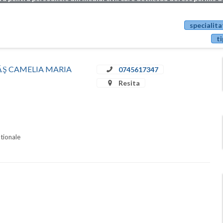
specialita
ti
STRĂŞ CAMELIA MARIA
0745617347
Resita
ationale