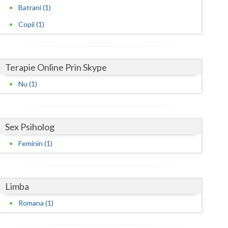
Harghita
Batrani (1)
Hunedoara
Copii (1)
Ialomita
Iasi
Terapie Online Prin Skype
Ilfov
Nu (1)
Maramures
Mehedinti
Sex Psiholog
Feminin (1)
Mures
Neamt
Limba
Olt
Romana (1)
Prahova
Salaj