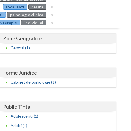
Buzau
localitati
resita
ti
psihologie clinica
Calarasi
p terapie
individual
Caras-Severin
Zone Geografice
Cluj
Central (1)
Constanta
Covasna
Forme Juridice
Dambovita
Cabinet de psihologie (1)
Dolj
Galati
Public Tinta
Giurgiu
Adolescenti (1)
Gorj
Adulti (1)