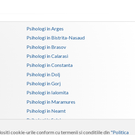
Satu-Mare
Sibiu
Psihologi in Arges
Suceava
Psihologi in Bistrita-Nasaud
Psihologi in Brasov
Teleorman
Psihologi in Calarasi
Timis
Psihologi in Constanta
Tulcea
Psihologi in Dolj
Valcea
Psihologi in Gorj
Psihologi in Ialomita
Vaslui
Psihologi in Maramures
Vrancea
Psihologi in Neamt
Psihologi in Salaj
Psihologi in Suceava
ositi cookie-urile conform cu termenii si conditiile din
"Politica