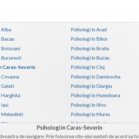
n Alba
Psihologi in Arad
n Bacau
Psihologi in Bihor
n Botosani
Psihologi in Braila
n Bucuresti
Psihologi in Buzau
in Caras-Severin
Psihologi in Cluj
n Covasna
Psihologi in Dambovita
 Galati
Psihologi in Giurgiu
n Harghita
Psihologi in Hunedoara
 Iasi
Psihologi in Ilfov
n Mehedinti
Psihologi in Mures
 Olt
Psihologi in Prahova
Psihologi in Caras-Severin
n Satu-Mare
Psihologi in Sibiu
voastra de navigare. Prin folosirea site-ului sunteti de acord sa fol