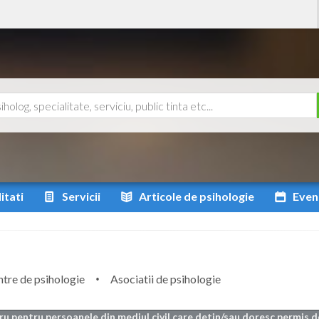
itati
Servicii
Articole
de psihologie
Even
tre de psihologie
Asociatii de psihologie
tru pentru persoanele din mediul civil care detin/sau doresc permis d