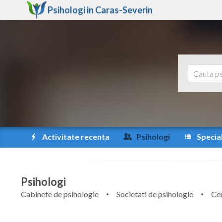
Psihologi in
Caras-Severin
Activitate recenta
Psihologi
Special
Psihologi
Cabinete de psihologie
Societati de psihologie
Cen