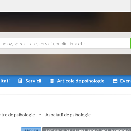
itati
Servicii
Articole
de psihologie
Even
tre de psihologie
Asociatii de psihologie
servicii
aviz psihologic si evaluare clinica la cerere c