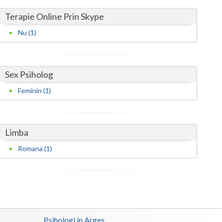
Harghita
Terapie Online Prin Skype
Hunedoara
Nu (1)
Ialomita
Iasi
Sex Psiholog
Ilfov
Feminin (1)
Maramures
Mehedinti
Limba
Mures
Romana (1)
Neamt
Olt
Prahova
Psihologi in Arges
Salaj