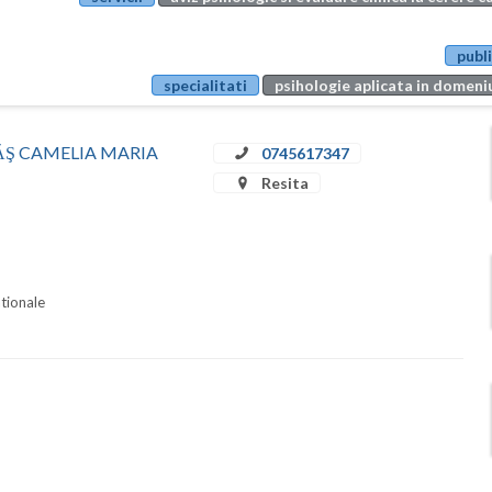
publi
specialitati
psihologie aplicata in domeniu
STRĂŞ CAMELIA MARIA
0745617347
Resita
ationale