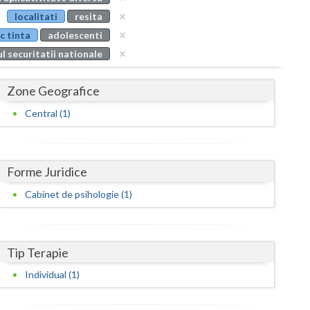
Buzau
localitati
resita
c tinta
adolescenti
Calarasi
l securitatii nationale
Caras-Severin
Zone Geografice
Cluj
Central (1)
Constanta
Covasna
Forme Juridice
Dambovita
Cabinet de psihologie (1)
Dolj
Galati
Tip Terapie
Giurgiu
Individual (1)
Gorj