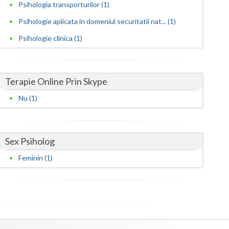
Harghita
Psihologia transporturilor (1)
Psihologie aplicata in domeniul securitatii nat... (1)
Hunedoara
Psihologie clinica (1)
Ialomita
Iasi
Terapie Online Prin Skype
Ilfov
Nu (1)
Maramures
Mehedinti
Sex Psiholog
Mures
Feminin (1)
Neamt
Olt
Prahova
Salaj