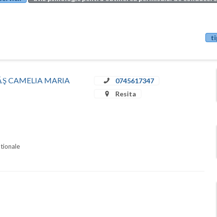
ti
STRĂŞ CAMELIA MARIA
0745617347
Resita
ationale