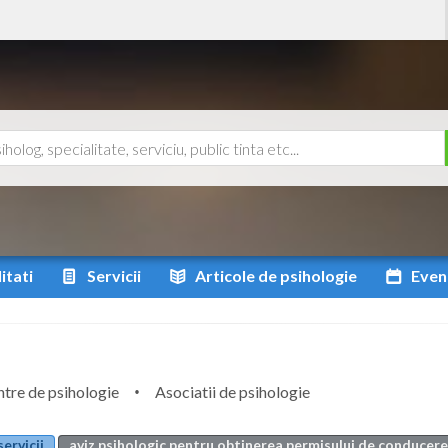
itati
Servicii
Articole
de psihologie
Even
tre de psihologie
Asociatii de psihologie
servicii
aviz psihologic pentru obtinerea permisului de conducere