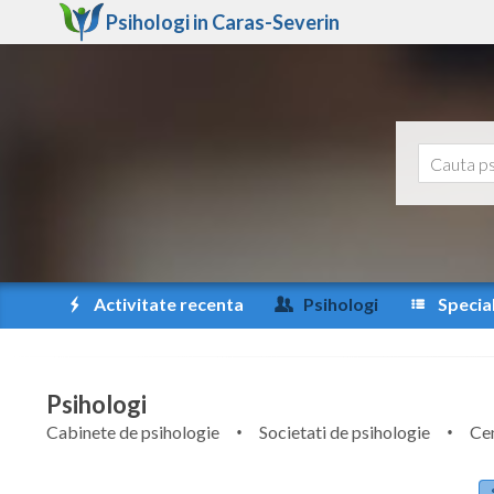
Psihologi in
Caras-Severin
Activitate recenta
Psihologi
Special
Psihologi
Cabinete de psihologie
Societati de psihologie
Cen