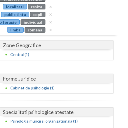
Buzau
localitati
resita
public tinta
copii
Calarasi
p terapie
individual
Caras-Severin
limba
romana
Cluj
Zone Geografice
Constanta
Central (1)
Covasna
Dambovita
Forme Juridice
Dolj
Cabinet de psihologie (1)
Galati
Giurgiu
Specialitati psihologice atestate
Gorj
Psihologia muncii si organizationala (1)