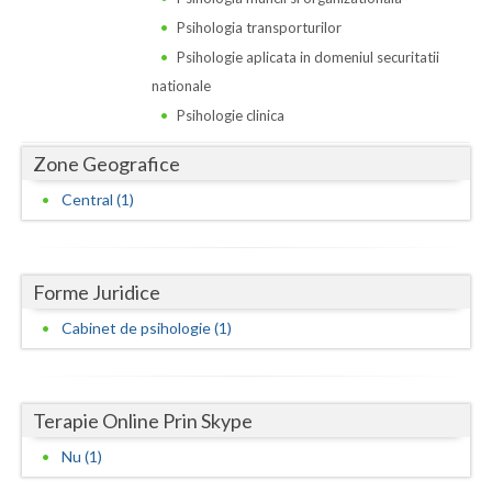
Dolj
Psihologia transporturilor
Galati
Psihologie aplicata in domeniul securitatii
nationale
Giurgiu
Psihologie clinica
Gorj
Zone Geografice
Harghita
Central (1)
Hunedoara
Ialomita
Forme Juridice
Iasi
Cabinet de psihologie (1)
Ilfov
Maramures
Terapie Online Prin Skype
Mehedinti
Nu (1)
Mures