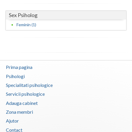
Neamt
Sex Psiholog
Olt
Feminin (1)
Prahova
Salaj
Satu-Mare
Prima pagina
Sibiu
Psihologi
Suceava
Specialitati psihologice
Teleorman
Servicii psihologice
Adauga cabinet
Timis
Zona membri
Tulcea
Ajutor
Valcea
Contact