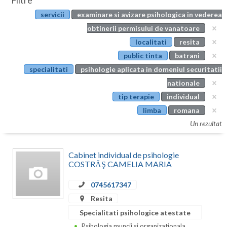
Filtre
Botosani
servicii
examinare si avizare psihologica in vederea
Evenimente
Braila
obtinerii permisului de vanatoare
Cabinet
localitati
resita
Brasov
public tinta
batrani
Membri
Bucuresti
specialitati
psihologie aplicata in domeniul securitatii
nationale
Buzau
tip terapie
individual
Calarasi
limba
romana
Un rezultat
Caras-Severin
Cluj
Cabinet individual de psihologie
COSTRĂŞ CAMELIA MARIA
Constanta
0745617347
Covasna
Resita
Dambovita
Specialitati psihologice atestate
Psihologia muncii si organizationala