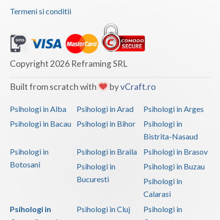
Termeni si conditii
Vaslui
Vrancea
Copyright 2026 Reframing SRL
Built from scratch with
by
vCraft.ro
Psihologi in Alba
Psihologi in Arad
Psihologi in Arges
Psihologi in Bacau
Psihologi in Bihor
Psihologi in
Bistrita-Nasaud
Psihologi in
Psihologi in Braila
Psihologi in Brasov
Botosani
Psihologi in
Psihologi in Buzau
Bucuresti
Psihologi in
Calarasi
Psihologi in
Psihologi in Cluj
Psihologi in