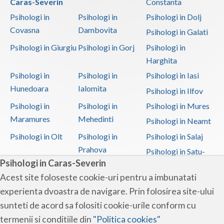
Caras-Severin
Constanta
Psihologi in
Psihologi in
Psihologi in Dolj
Covasna
Dambovita
Psihologi in Galati
Psihologi in Giurgiu
Psihologi in Gorj
Psihologi in
Harghita
Psihologi in
Psihologi in
Psihologi in Iasi
Hunedoara
Ialomita
Psihologi in Ilfov
Psihologi in
Psihologi in
Psihologi in Mures
Maramures
Mehedinti
Psihologi in Neamt
Psihologi in Olt
Psihologi in
Psihologi in Salaj
Prahova
Psihologi in Satu-
Psihologi in Caras-Severin
Mare
Acest site foloseste cookie-uri pentru a imbunatati
Psihologi in Sibiu
Psihologi in
Psihologi in
experienta dvoastra de navigare. Prin folosirea site-ului
Suceava
Teleorman
sunteti de acord sa folositi cookie-urile conform cu
Psihologi in Timis
Psihologi in Tulcea
Psihologi in Valcea
termenii si conditiile din
"Politica cookies"
Psihologi in Vaslui
Psihologi in