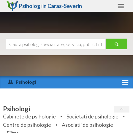
Psihologi in
Caras-Severin
Caras-Severin
Alte judete
Ajutor
Contact
Alba
Arad
Psihologi
Arges
Activitate recenta
Bacau
Specialitati
Psihologi
Bihor
Cabinete de psihologie
Societati de psihologie
Servicii
Centre de psihologie
Asociatii de psihologie
Bistrita-Nasaud
Articole