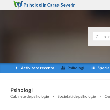
Psihologi in
Caras-Severin
Activitate recenta
Psihologi
Special
Psihologi
Cabinete de psihologie
Societati de psihologie
Cen