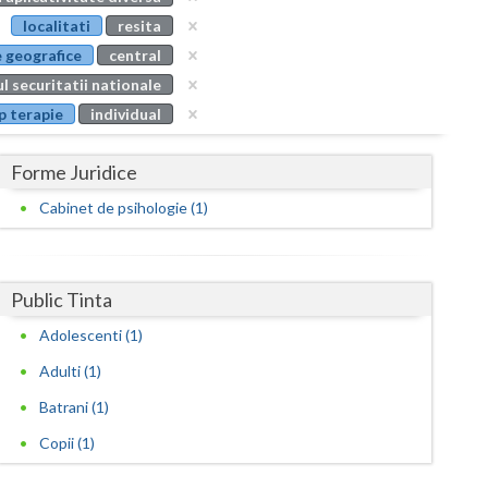
Buzau
localitati
resita
 geografice
central
Calarasi
l securitatii nationale
Caras-Severin
p terapie
individual
Cluj
Forme Juridice
Constanta
Cabinet de psihologie (1)
Covasna
Dambovita
Public Tinta
Dolj
Adolescenti (1)
Galati
Adulti (1)
Giurgiu
Batrani (1)
Copii (1)
Gorj