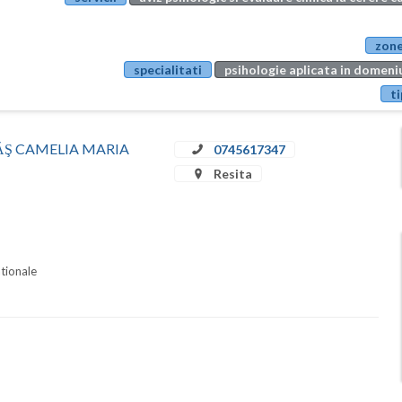
zone
specialitati
psihologie aplicata in domeniu
ti
STRĂŞ CAMELIA MARIA
0745617347
Resita
ationale