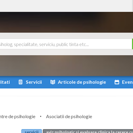
itati
Servicii
Articole
de psihologie
Even
tre de psihologie
Asociatii de psihologie
servicii
aviz psihologic si evaluare clinica la cerere c