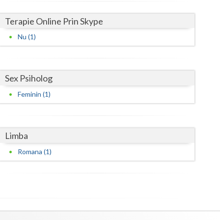
Harghita
Terapie Online Prin Skype
Hunedoara
Nu (1)
Ialomita
Iasi
Sex Psiholog
Ilfov
Feminin (1)
Maramures
Mehedinti
Limba
Mures
Romana (1)
Neamt
Olt
Prahova
Salaj