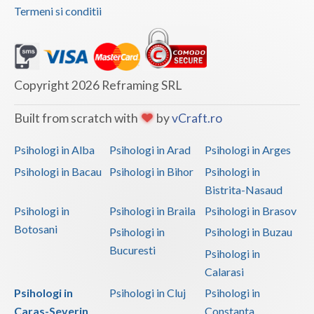
Termeni si conditii
Copyright 2026 Reframing SRL
Built from scratch with
by
vCraft.ro
Psihologi in Alba
Psihologi in Arad
Psihologi in Arges
Psihologi in Bacau
Psihologi in Bihor
Psihologi in
Bistrita-Nasaud
Psihologi in
Psihologi in Braila
Psihologi in Brasov
Botosani
Psihologi in
Psihologi in Buzau
Bucuresti
Psihologi in
Calarasi
Psihologi in
Psihologi in Cluj
Psihologi in
Caras-Severin
Constanta