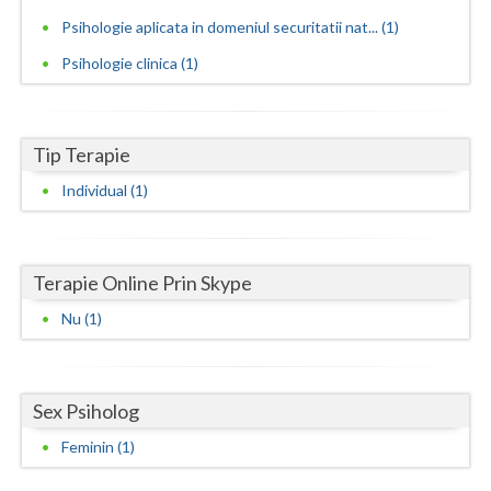
Psihologie aplicata in domeniul securitatii nat... (1)
Neamt
Psihologie clinica (1)
Olt
Prahova
Tip Terapie
Salaj
Individual (1)
Satu-Mare
Sibiu
Terapie Online Prin Skype
Suceava
Nu (1)
Teleorman
Timis
Sex Psiholog
Tulcea
Feminin (1)
Valcea