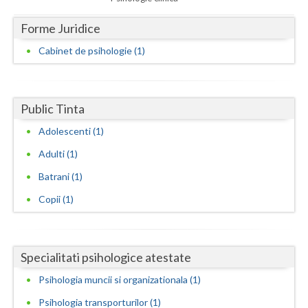
Dolj
Forme Juridice
Galati
Cabinet de psihologie (1)
Giurgiu
Gorj
Public Tinta
Harghita
Adolescenti (1)
Hunedoara
Adulti (1)
Ialomita
Batrani (1)
Iasi
Copii (1)
Ilfov
Maramures
Specialitati psihologice atestate
Mehedinti
Psihologia muncii si organizationala (1)
Psihologia transporturilor (1)
Mures