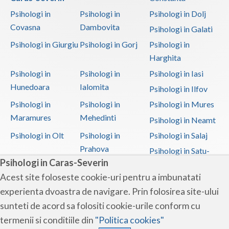
Psihologi in
Psihologi in
Psihologi in Dolj
Covasna
Dambovita
Psihologi in Galati
Psihologi in Giurgiu
Psihologi in Gorj
Psihologi in
Harghita
Psihologi in
Psihologi in
Psihologi in Iasi
Hunedoara
Ialomita
Psihologi in Ilfov
Psihologi in
Psihologi in
Psihologi in Mures
Maramures
Mehedinti
Psihologi in Neamt
Psihologi in Olt
Psihologi in
Psihologi in Salaj
Prahova
Psihologi in Satu-
Psihologi in Caras-Severin
Mare
Acest site foloseste cookie-uri pentru a imbunatati
Psihologi in Sibiu
Psihologi in
Psihologi in
experienta dvoastra de navigare. Prin folosirea site-ului
Suceava
Teleorman
sunteti de acord sa folositi cookie-urile conform cu
Psihologi in Timis
Psihologi in Tulcea
Psihologi in Valcea
termenii si conditiile din
"Politica cookies"
Psihologi in Vaslui
Psihologi in