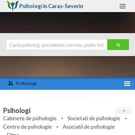
Psihologi in
Caras-Severin
Caras-Severin
Alte judete
Ajutor
Contact
Alba
Arad
Psihologi
Arges
Activitate recenta
Bacau
Specialitati
Psihologi
Bihor
Cabinete de psihologie
Societati de psihologie
Servicii
Centre de psihologie
Asociatii de psihologie
Bistrita-Nasaud
Articole