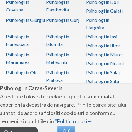
Psihologi in
Psihologi in
Psihologi in Dolj
Covasna
Dambovita
Psihologi in Galati
Psihologi in Giurgiu
Psihologi in Gorj
Psihologi in
Harghita
Psihologi in
Psihologi in
Psihologi in Iasi
Hunedoara
Ialomita
Psihologi in Ilfov
Psihologi in
Psihologi in
Psihologi in Mures
Maramures
Mehedinti
Psihologi in Neamt
Psihologi in Olt
Psihologi in
Psihologi in Salaj
Prahova
Psihologi in Satu-
Psihologi in Caras-Severin
Mare
Acest site foloseste cookie-uri pentru a imbunatati
Psihologi in Sibiu
Psihologi in
Psihologi in
experienta dvoastra de navigare. Prin folosirea site-ului
Suceava
Teleorman
sunteti de acord sa folositi cookie-urile conform cu
Psihologi in Timis
Psihologi in Tulcea
Psihologi in Valcea
termenii si conditiile din
"Politica cookies"
Psihologi in Vaslui
Psihologi in
OK
Vrancea