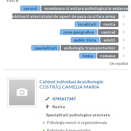
Filtre
Botosani
servicii
examinare si avizare psihologica in vederea
Evenimente
Braila
obtinerii atestatului de agent de paza cu si fara arma
Cabinet
localitati
resita
Brasov
zone geografice
central
Membri
Bucuresti
public tinta
adulti
specialitati
psihologia transporturilor
Buzau
limba
romana
Calarasi
Un rezultat
Caras-Severin
Cabinet individual de psihologie
Cluj
COSTRĂŞ CAMELIA MARIA
Constanta
0745617347
Resita
Covasna
Specialitati psihologice atestate
Dambovita
Psihologia muncii si organizationala
Psihologia transporturilor