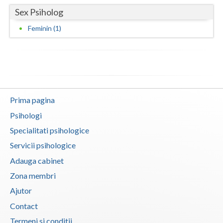
Sex Psiholog
Neamt
Feminin (1)
Olt
Prahova
Salaj
Satu-Mare
Prima pagina
Psihologi
Sibiu
Specialitati psihologice
Suceava
Servicii psihologice
Teleorman
Adauga cabinet
Zona membri
Timis
Ajutor
Tulcea
Contact
Valcea
Termeni si conditii