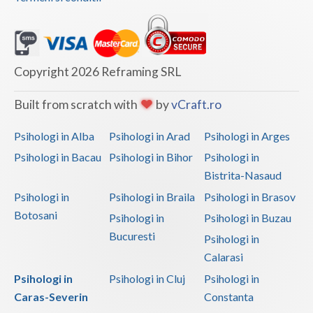
Vaslui
Vrancea
Copyright 2026 Reframing SRL
Built from scratch with
by
vCraft.ro
Psihologi in Alba
Psihologi in Arad
Psihologi in Arges
Psihologi in Bacau
Psihologi in Bihor
Psihologi in
Bistrita-Nasaud
Psihologi in
Psihologi in Braila
Psihologi in Brasov
Botosani
Psihologi in
Psihologi in Buzau
Bucuresti
Psihologi in
Calarasi
Psihologi in
Psihologi in Cluj
Psihologi in
Caras-Severin
Constanta