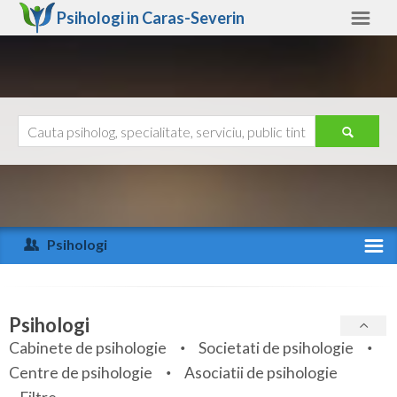
Psihologi in
Caras-Severin
Caras-Severin
Alte judete
Ajutor
Contact
Alba
Arad
Psihologi
Arges
Activitate recenta
Bacau
Specialitati
Psihologi
Bihor
Cabinete de psihologie
Societati de psihologie
Servicii
Centre de psihologie
Asociatii de psihologie
Bistrita-Nasaud
Articole