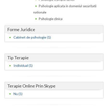
Dolj
Psihologie aplicata in domeniul securitatii
Galati
nationale
Psihologie clinica
Giurgiu
Forme Juridice
Gorj
Cabinet de psihologie (1)
Harghita
Hunedoara
Tip Terapie
Ialomita
Individual (1)
Iasi
Ilfov
Terapie Online Prin Skype
Maramures
Nu (1)
Mehedinti
Mures