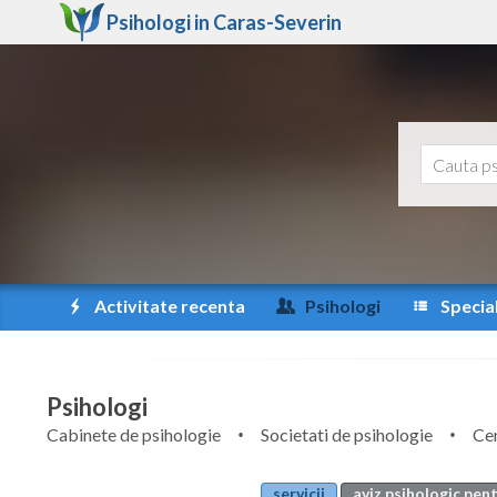
Psihologi in
Caras-Severin
Activitate recenta
Psihologi
Special
Psihologi
Cabinete de psihologie
Societati de psihologie
Cen
servicii
aviz psihologic pent