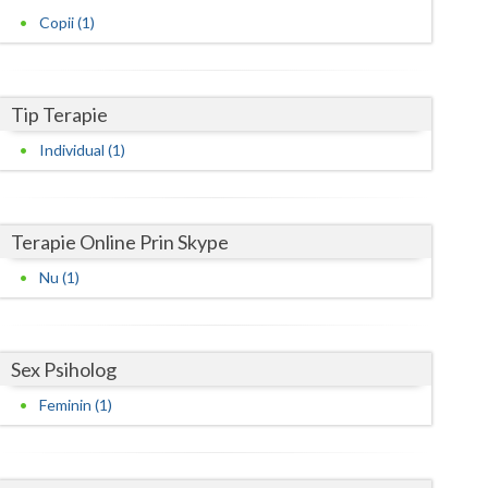
Harghita
Copii (1)
Hunedoara
Ialomita
Tip Terapie
Iasi
Individual (1)
Ilfov
Maramures
Terapie Online Prin Skype
Mehedinti
Nu (1)
Mures
Neamt
Sex Psiholog
Olt
Feminin (1)
Prahova
Salaj