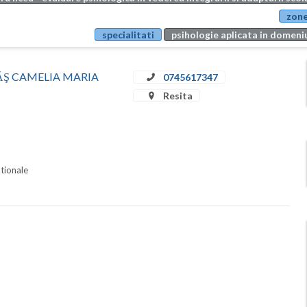
zone
specialitati
psihologie aplicata in domeniu
STRĂŞ CAMELIA MARIA
0745617347
Resita
ationale