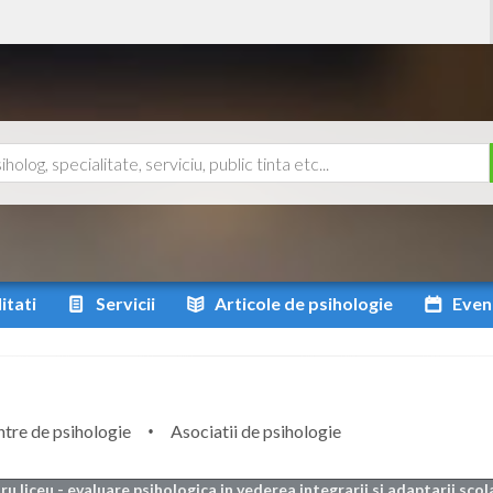
itati
Servicii
Articole
de psihologie
Even
tre de psihologie
Asociatii de psihologie
ru liceu - evaluare psihologica in vederea integrarii si adaptarii sco