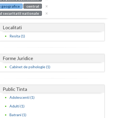
Buzau
 geografice
central
l securitatii nationale
Calarasi
Caras-Severin
Localitati
Cluj
Resita (1)
Constanta
Covasna
Forme Juridice
Dambovita
Cabinet de psihologie (1)
Dolj
Galati
Public Tinta
Adolescenti (1)
Giurgiu
Adulti (1)
Gorj
Batrani (1)