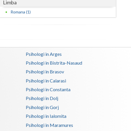
Limba
Satu-Mare
Romana (1)
Sibiu
Suceava
Teleorman
Psihologi in Arges
Timis
Psihologi in Bistrita-Nasaud
Tulcea
Psihologi in Brasov
Psihologi in Calarasi
Valcea
Psihologi in Constanta
Vaslui
Psihologi in Dolj
Vrancea
Psihologi in Gorj
Psihologi in Ialomita
Psihologi in Maramures