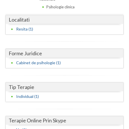
Dolj
Psihologie clinica
Galati
Localitati
Giurgiu
Resita (1)
Gorj
Harghita
Forme Juridice
Hunedoara
Cabinet de psihologie (1)
Ialomita
Iasi
Tip Terapie
Ilfov
Individual (1)
Maramures
Mehedinti
Terapie Online Prin Skype
Mures