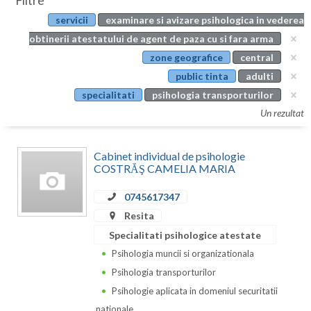
Filtre
Botosani
servicii
examinare si avizare psihologica in vederea
Evenimente
Braila
obtinerii atestatului de agent de paza cu si fara arma
Cabinet
zone geografice
central
Brasov
public tinta
adulti
Membri
Bucuresti
specialitati
psihologia transporturilor
Un rezultat
Buzau
Calarasi
Cabinet individual de psihologie
COSTRĂŞ CAMELIA MARIA
Caras-Severin
0745617347
Cluj
Resita
Constanta
Specialitati psihologice atestate
Psihologia muncii si organizationala
Covasna
Psihologia transporturilor
Dambovita
Psihologie aplicata in domeniul securitatii
nationale