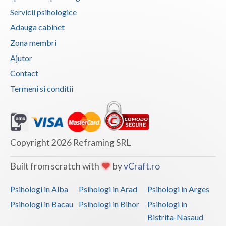
Servicii psihologice
Vaslui
Adauga cabinet
Vrancea
Zona membri
Ajutor
Contact
Termeni si conditii
Copyright 2026 Reframing SRL
Built from scratch with
by
vCraft.ro
Psihologi in Alba
Psihologi in Arad
Psihologi in Arges
Psihologi in Bacau
Psihologi in Bihor
Psihologi in
Bistrita-Nasaud