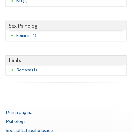
Nu (1)
Neamt
Olt
Sex Psiholog
Prahova
Feminin (1)
Salaj
Satu-Mare
Limba
Sibiu
Romana (1)
Suceava
Teleorman
Timis
Prima pagina
Tulcea
Psihologi
Valcea
Specialitati psihologice