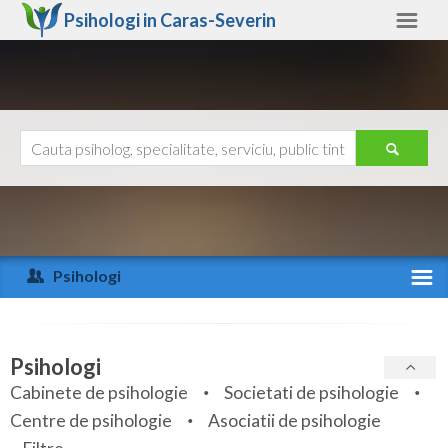
Psihologi in
Caras-Severin
Caras-Severin
Alte judete
Ajutor
Contact
Alba
Arad
Psihologi
Arges
Activitate recenta
Bacau
Specialitati
Psihologi
Bihor
Cabinete de psihologie
Societati de psihologie
Servicii
Centre de psihologie
Asociatii de psihologie
Bistrita-Nasaud
Articole