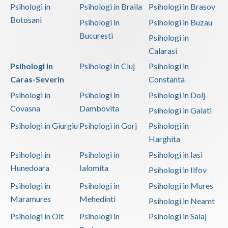
Psihologi in
Psihologi in Braila
Psihologi in Brasov
Botosani
Psihologi in
Psihologi in Buzau
Bucuresti
Psihologi in
Calarasi
Psihologi in
Psihologi in Cluj
Psihologi in
Caras-Severin
Constanta
Psihologi in
Psihologi in
Psihologi in Dolj
Covasna
Dambovita
Psihologi in Galati
Psihologi in Giurgiu
Psihologi in Gorj
Psihologi in
Harghita
Psihologi in
Psihologi in
Psihologi in Iasi
Hunedoara
Ialomita
Psihologi in Ilfov
Psihologi in
Psihologi in
Psihologi in Mures
Maramures
Mehedinti
Psihologi in Neamt
Psihologi in Olt
Psihologi in
Psihologi in Salaj