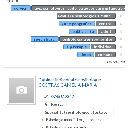
Filtre
Botosani
servicii
aviz psihologic in vederea autorizarii in functie -
Evenimente
Braila
evaluare psihologica a muncii
Cabinet
zone geografice
central
Brasov
public tinta
adulti
Membri
Bucuresti
specialitati
psihologia transporturilor
tip terapie
individual
Buzau
limba
romana
Calarasi
Un rezultat
Caras-Severin
Cabinet individual de psihologie
Cluj
COSTRĂŞ CAMELIA MARIA
Constanta
0745617347
Resita
Covasna
Specialitati psihologice atestate
Dambovita
Psihologia muncii si organizationala
Psihologia transporturilor