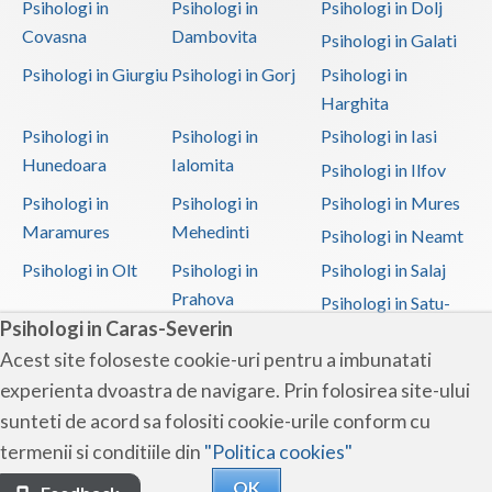
Psihologi in
Psihologi in
Psihologi in Dolj
Covasna
Dambovita
Psihologi in Galati
Psihologi in Giurgiu
Psihologi in Gorj
Psihologi in
Harghita
Psihologi in
Psihologi in
Psihologi in Iasi
Hunedoara
Ialomita
Psihologi in Ilfov
Psihologi in
Psihologi in
Psihologi in Mures
Maramures
Mehedinti
Psihologi in Neamt
Psihologi in Olt
Psihologi in
Psihologi in Salaj
Prahova
Psihologi in Satu-
Psihologi in Caras-Severin
Mare
Acest site foloseste cookie-uri pentru a imbunatati
Psihologi in Sibiu
Psihologi in
Psihologi in
experienta dvoastra de navigare. Prin folosirea site-ului
Suceava
Teleorman
sunteti de acord sa folositi cookie-urile conform cu
Psihologi in Timis
Psihologi in Tulcea
Psihologi in Valcea
termenii si conditiile din
"Politica cookies"
Psihologi in Vaslui
Psihologi in
OK
Vrancea