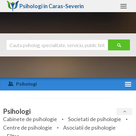
Psihologi in
Caras-Severin
Caras-Severin
Alte judete
Ajutor
Contact
Alba
Arad
Psihologi
Arges
Activitate recenta
Bacau
Specialitati
Psihologi
Bihor
Cabinete de psihologie
Societati de psihologie
Servicii
Centre de psihologie
Asociatii de psihologie
Bistrita-Nasaud
Articole