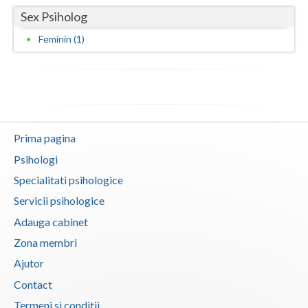
Sex Psiholog
Neamt
Feminin (1)
Olt
Prahova
Salaj
Satu-Mare
Prima pagina
Psihologi
Sibiu
Specialitati psihologice
Suceava
Servicii psihologice
Teleorman
Adauga cabinet
Zona membri
Timis
Ajutor
Tulcea
Contact
Valcea
Termeni si conditii