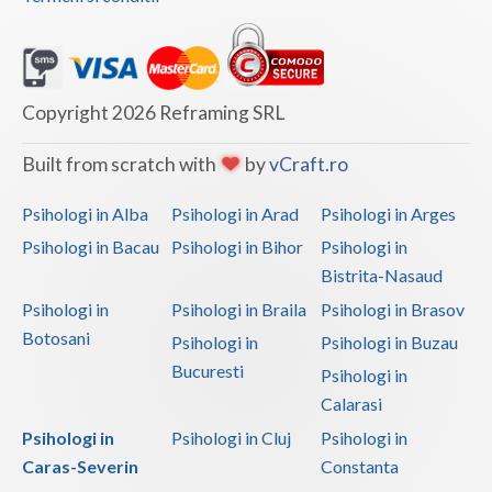
Vaslui
Vrancea
Copyright 2026 Reframing SRL
Built from scratch with
by
vCraft.ro
Psihologi in Alba
Psihologi in Arad
Psihologi in Arges
Psihologi in Bacau
Psihologi in Bihor
Psihologi in
Bistrita-Nasaud
Psihologi in
Psihologi in Braila
Psihologi in Brasov
Botosani
Psihologi in
Psihologi in Buzau
Bucuresti
Psihologi in
Calarasi
Psihologi in
Psihologi in Cluj
Psihologi in
Caras-Severin
Constanta