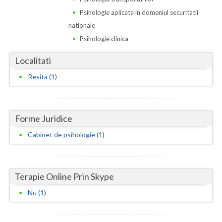
Dolj
Psihologie aplicata in domeniul securitatii
Galati
nationale
Psihologie clinica
Giurgiu
Localitati
Gorj
Resita (1)
Harghita
Hunedoara
Forme Juridice
Ialomita
Cabinet de psihologie (1)
Iasi
Ilfov
Terapie Online Prin Skype
Maramures
Nu (1)
Mehedinti
Mures