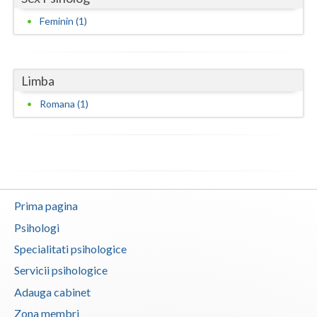
Feminin (1)
Neamt
Olt
Limba
Prahova
Romana (1)
Salaj
Satu-Mare
Sibiu
Suceava
Prima pagina
Teleorman
Psihologi
Specialitati psihologice
Timis
Servicii psihologice
Tulcea
Adauga cabinet
Valcea
Zona membri