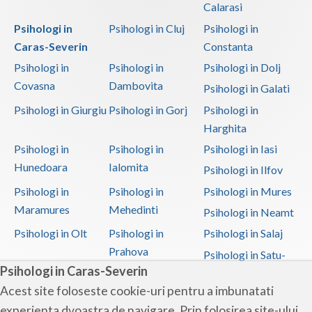
Calarasi
Psihologi in
Psihologi in Cluj
Psihologi in
Caras-Severin
Constanta
Psihologi in
Psihologi in
Psihologi in Dolj
Covasna
Dambovita
Psihologi in Galati
Psihologi in Giurgiu
Psihologi in Gorj
Psihologi in
Harghita
Psihologi in
Psihologi in
Psihologi in Iasi
Hunedoara
Ialomita
Psihologi in Ilfov
Psihologi in
Psihologi in
Psihologi in Mures
Maramures
Mehedinti
Psihologi in Neamt
Psihologi in Olt
Psihologi in
Psihologi in Salaj
Prahova
Psihologi in Satu-
Psihologi in Caras-Severin
Mare
Acest site foloseste cookie-uri pentru a imbunatati
Psihologi in Sibiu
Psihologi in
Psihologi in
experienta dvoastra de navigare. Prin folosirea site-ului
Suceava
Teleorman