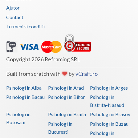
Ajutor
Vaslui
Contact
Vrancea
Termeni si conditii
Copyright 2026 Reframing SRL
Built from scratch with
by
vCraft.ro
Psihologi in Alba
Psihologi in Arad
Psihologi in Arges
Psihologi in Bacau
Psihologi in Bihor
Psihologi in
Bistrita-Nasaud
Psihologi in
Psihologi in Braila
Psihologi in Brasov
Botosani
Psihologi in
Psihologi in Buzau
Bucuresti
Psihologi in