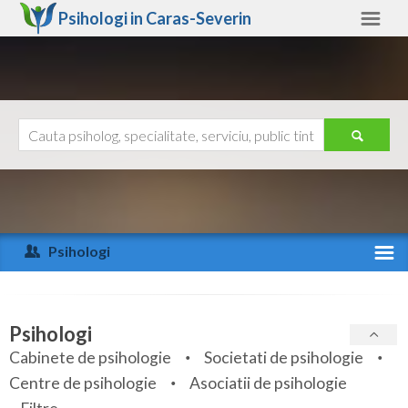
Psihologi in
Caras-Severin
Caras-Severin
Alte judete
Ajutor
Contact
Alba
Arad
Psihologi
Arges
Activitate recenta
Bacau
Specialitati
Psihologi
Bihor
Cabinete de psihologie
Societati de psihologie
Servicii
Centre de psihologie
Asociatii de psihologie
Bistrita-Nasaud
Articole