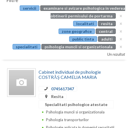
Filtre
Botosani
servicii
examinare si avizare psihologica in vederea
Evenimente
Braila
obtinerii permisului de portarma
Cabinet
localitati
resita
Brasov
zone geografice
central
Membri
Bucuresti
public tinta
adulti
specialitati
psihologia muncii si organizationala
Buzau
Un rezultat
Calarasi
Cabinet individual de psihologie
Caras-Severin
COSTRĂŞ CAMELIA MARIA
Cluj
0745617347
Constanta
Resita
Specialitati psihologice atestate
Covasna
Psihologia muncii si organizationala
Dambovita
Psihologia transporturilor
Psihologie aplicata in domeniul securitatii