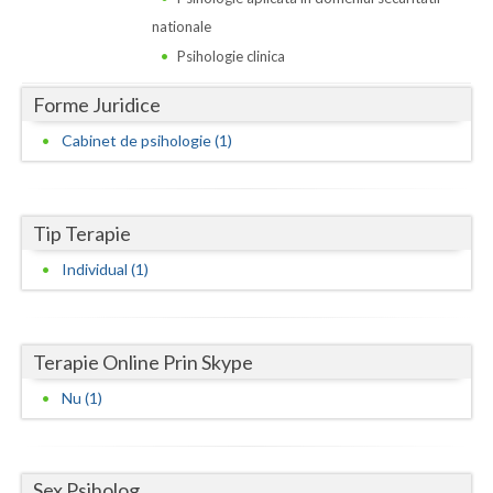
Dolj
nationale
Galati
Psihologie clinica
Giurgiu
Forme Juridice
Gorj
Cabinet de psihologie (1)
Harghita
Hunedoara
Tip Terapie
Ialomita
Individual (1)
Iasi
Ilfov
Terapie Online Prin Skype
Nu (1)
Maramures
Mehedinti
Sex Psiholog
Mures